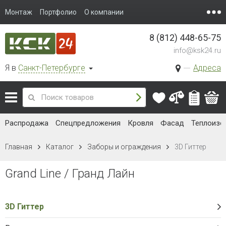
Монтаж
Портфолио
О компании
8 (812) 448-65-75
info@ksk24.ru
Я в
Санкт-Петербурге
Адреса
Распродажа
Спецпредложения
Кровля
Фасад
Теплоизо
Главная
Каталог
Заборы и ограждения
3D Гиттер
Grand Line / Гранд Лайн
3D Гиттер