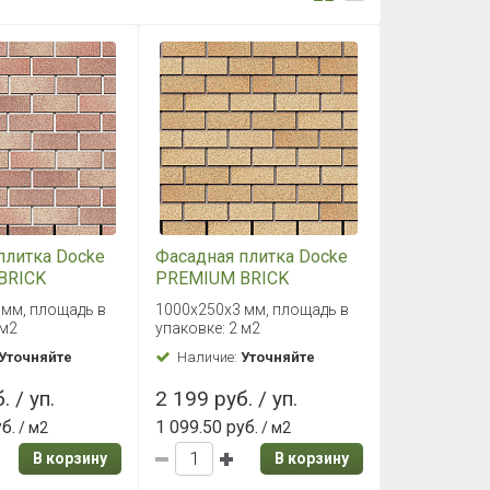
плитка Docke
Фасадная плитка Docke
BRICK
PREMIUM BRICK
Янтарный
 мм, площадь в
1000х250х3 мм, площадь в
 м2
упаковке: 2 м2
Уточняйте
Наличие:
Уточняйте
. / уп.
2 199 руб. / уп.
уб.
1 099.50 руб.
/ м2
/ м2
В корзину
В корзину