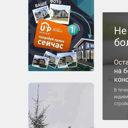
Не
бо
Ост
на 
кон
В тече
индив
строй