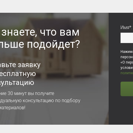
Имя*:
 знаете, что вам
льше подойдет?
Нажима
персон
«О пер
авьте заявку
услов
бесплатную
полити
сультацию
ние 30 минут вы получите
идуальную консультацию по подбору
материалов!