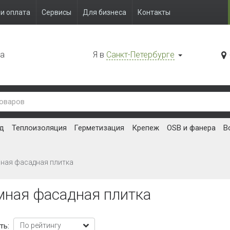
и оплата
Сервисы
Для бизнеса
Контакты
да
Я в
Санкт-Петербурге
д
Теплоизоляция
Герметизация
Крепеж
OSB и фанера
В
ная фасадная плитка
мная фасадная плитка
ть: