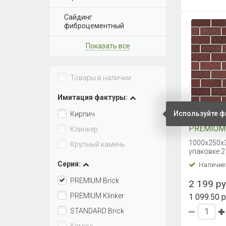
Сайдинг
фиброцементный
Показать все
Товары в наличии
Имитация фактуры:
Используйте ф
Кирпич
Фасадная
PREMIUM 
Клинкер
каштан
1000х250х3
Крупный камень
упаковке 2
Серия:
Наличие
PREMIUM Brick
2 199 руб
PREMIUM Klinker
1 099.50 р
STANDARD Brick