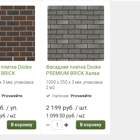
 плитка Docke
Фасадная плитка Docke
 BRICK
PREMIUM BRICK Халва
ый
х 3 мм, упаковка:
1000 х 250 х 3 мм, упаковка:
2 м2
:
Уточняйте
Наличие:
Уточняйте
. / уп.
2 199 руб. / шт.
уб.
1 099.50 руб.
/ м2
/ м2
В корзину
В корзину