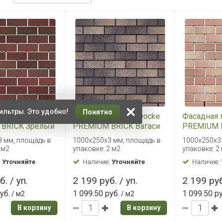
ильтры. Это удобно!
Понятно
 плитка Docke
Фасадная плитка Docke
Фасадная 
BRICK Зрелый
PREMIUM BRICK Вагаси
PREMIUM 
Песчаный
 мм, площадь в
1000х250х3 мм, площадь в
1000х250х3
 м2
упаковке: 2 м2
упаковке: 2
:
Уточняйте
Наличие:
Уточняйте
Наличие:
. / уп.
2 199 руб. / уп.
2 199 руб
уб.
1 099.50 руб.
1 099.50 р
/ м2
/ м2
В корзину
В корзину