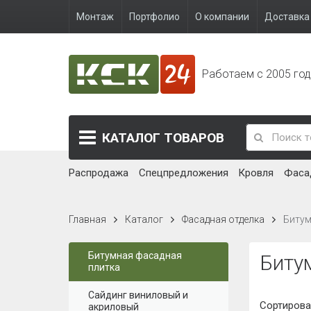
Монтаж
Портфолио
О компании
Доставка 
Работаем с 2005 го
КАТАЛОГ
ТОВАРОВ
Распродажа
Спецпредложения
Кровля
Фаса
Главная
Каталог
Фасадная отделка
Битум
Битумная фасадная
Биту
плитка
Сайдинг виниловый и
Сортирова
акриловый