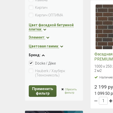
Камень
Кирпич
Кирпич ОПТИМА
Цвет фасадной битумной
плитки:
Элемент:
Цветовая гамма:
Фасадная
Бренд:
PREMIUM
Döcke / Дёке
Рубинов
1000 х 250 
2 м2
Hauberk / Хауберк
(Технониколь)
Наличие
2 199 руб
Применить
Сбросить
фильтр
фильтр
1 099.50 р