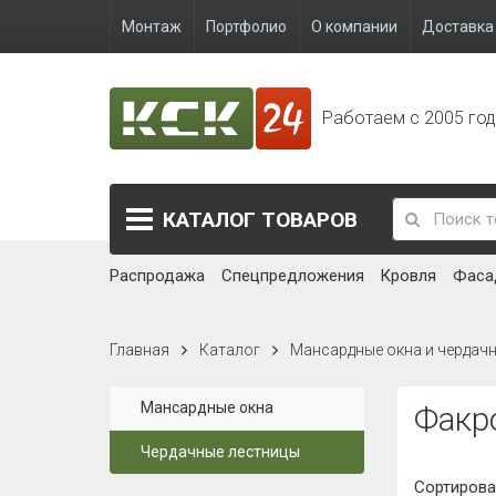
Монтаж
Портфолио
О компании
Доставка 
Работаем с 2005 го
КАТАЛОГ
ТОВАРОВ
Распродажа
Спецпредложения
Кровля
Фаса
Главная
Каталог
Мансардные окна и чердач
Мансардные окна
Факро
Чердачные лестницы
Сортирова