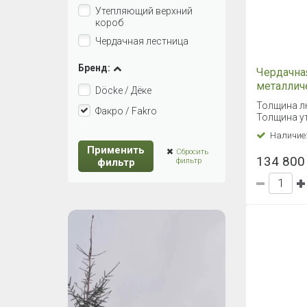
Утепляющий верхний
короб
Чердачная лестница
Бренд:
Чердачна
металлич
Döcke / Дёке
Fakro LM
Толщина л
Факро / Fakro
Толщина ут
Наличие
Применить
Сбросить
134 800 
фильтр
фильтр