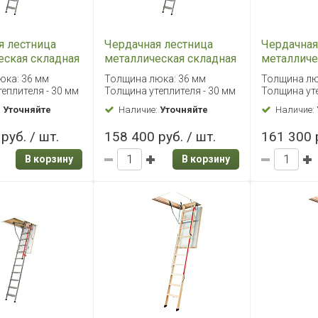
я лестница
Чердачная лестница
Чердачная
еская складная
металлическая складная
металличе
L 60х130/305
Fakro LML 70х130/305
Fakro LML
юка: 36 мм
Толщина люка: 36 мм
Толщина лю
еплителя - 30 мм
Толщина утеплителя - 30 мм
Толщина уте
:
Уточняйте
Наличие:
Уточняйте
Наличие:
руб. / шт.
158 400 руб. / шт.
161 300 р
В корзину
В корзину