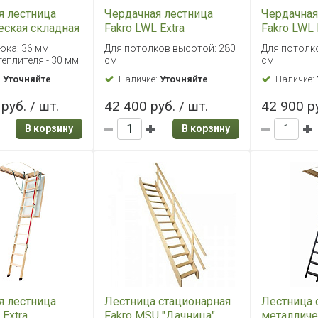
я лестница
Чердачная лестница
Чердачная
еская складная
Fakro LWL Extra
Fakro LWL 
L 92х130/305
60х120/280
70х120/28
юка: 36 мм
Для потолков высотой: 280
Для потолк
еплителя - 30 мм
см
см
:
Уточняйте
Наличие:
Уточняйте
Наличие:
руб. / шт.
42 400 руб. / шт.
42 900 ру
В корзину
В корзину
я лестница
Лестница стационарная
Лестница 
 Extra
Fakro MSU "Дачница"
металличе