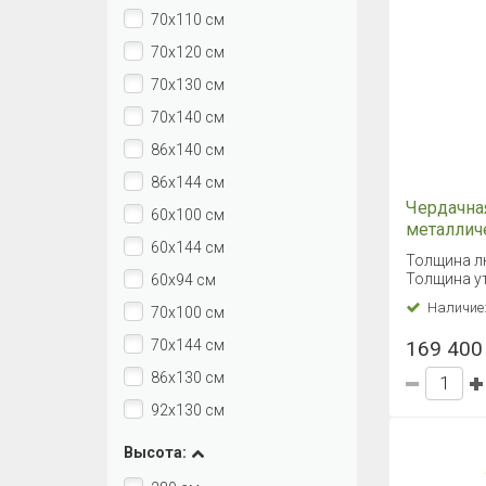
70х110 см
70х120 см
70х130 см
70х140 см
86х140 см
86х144 см
Чердачна
60х100 см
металлич
60х144 см
Fakro LM
Толщина л
Толщина ут
60х94 см
Наличие
70х100 см
70х144 см
169 400 
86х130 см
92х130 см
Высота: