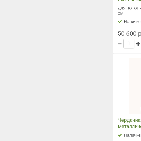
70х130/3
Для потолк
см
Наличие
50 600 р
Чердачна
металлич
огнестой
Наличие
Fakro LSF