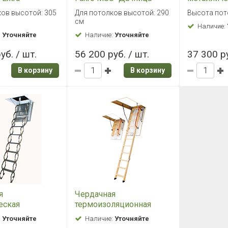
05
LMS 60х1
ов высотой: 305
Для потолков высотой: 290
Высота пот
см
Наличие:
:
Уточняйте
Наличие:
Уточняйте
уб. / шт.
56 200 руб. / шт.
37 300 ру
В корзину
В корзину
я
Чердачная
еская
термоизоляционная
кая лестница
складная лестница Fakro
:
Уточняйте
Наличие:
Уточняйте
 50*70
LTK 60*120*280