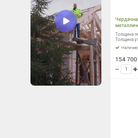
Чердачна
металлич
Fakro LM
Толщина л
Толщина ут
Наличие
154 700 