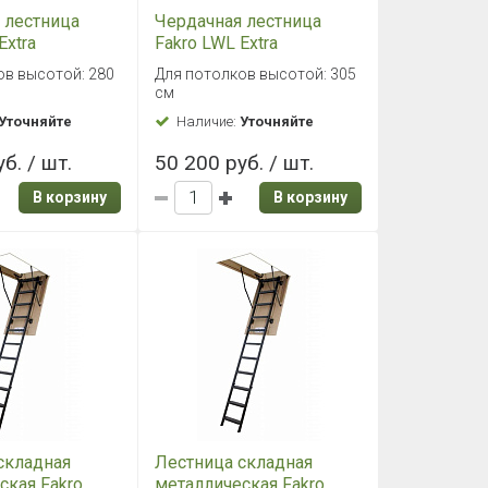
 лестница
Чердачная лестница
Extra
Fakro LWL Extra
0
60х130/305
ов высотой: 280
Для потолков высотой: 305
см
Уточняйте
Наличие:
Уточняйте
б. / шт.
50 200 руб. / шт.
В корзину
В корзину
складная
Лестница складная
ская Fakro
металлическая Fakro