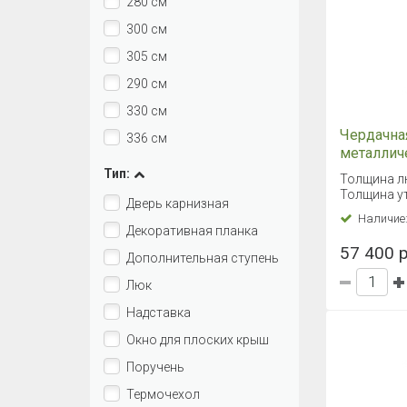
280 см
300 см
305 см
290 см
330 см
Чердачна
336 см
металлич
Fakro LM
Тип:
Толщина л
Толщина ут
Дверь карнизная
Наличие
Декоративная планка
57 400 р
Дополнительная ступень
Люк
Надставка
Окно для плоских крыш
Поручень
Термочехол