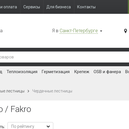
и оплата
Сервисы
Для бизнеса
Контакты
да
Я в
Санкт-Петербурге
д
Теплоизоляция
Герметизация
Крепеж
OSB и фанера
В
ные лестницы
Чердачные лестницы
 / Fakro
ть: