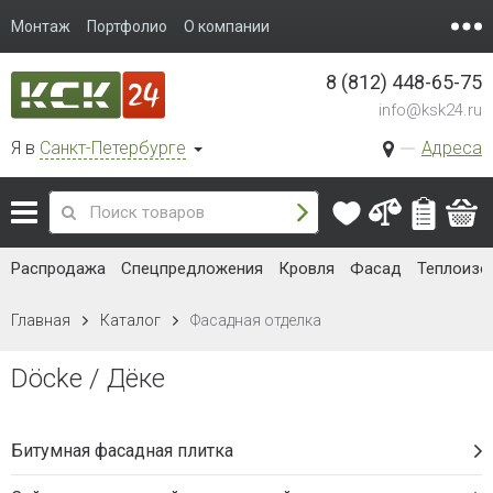
Монтаж
Портфолио
О компании
8 (812) 448-65-75
info@ksk24.ru
Я в
Санкт-Петербурге
Адреса
Распродажа
Спецпредложения
Кровля
Фасад
Теплоизо
Главная
Каталог
Фасадная отделка
Döcke / Дёке
Битумная фасадная плитка