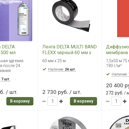
а DELTA
Лента DELTA MULTI BAND
Диффузио
500 мл.
FLEXX черный 60 мм х
мембрана 
)
25 м
PLUS 1,5х
ная адгезия
60 мм х 25 м
1,5х50 м 75
я после 24
190 г/м²
Наличие:
24 шт.
мания
Наличие:
:
7 шт.
20 400 ру
б. / шт.
2 730 руб. / шт.
272 руб.
/ 
В корзину
В корзину