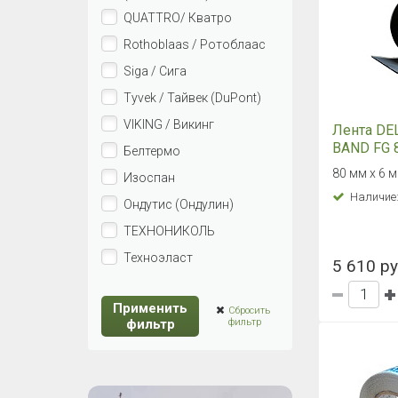
QUATTRO/ Кватро
Rothoblaas / Ротоблаас
Siga / Сига
Tyvek / Тайвек (DuPont)
VIKING / Викинг
Лента DE
BAND FG 
Белтермо
80 мм х 6 м
Изоспан
Наличие
Ондутис (Ондулин)
ТЕХНОНИКОЛЬ
Техноэласт
5 610 ру
Применить
Сбросить
фильтр
фильтр