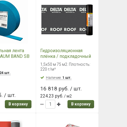
льная лента
Гидроизоляционная
HAUM BAND SB
плёнка / подкладочный
ковёр DELTA ROOF,
1,5х50 м 75 м2. Плотность:
1,5х50, 75м²
220 г/м²
24 шт.
Наличие:
1 шт.
16 818 руб. / шт.
. / шт.
224.23 руб.
/ м2
В корзину
В корзину