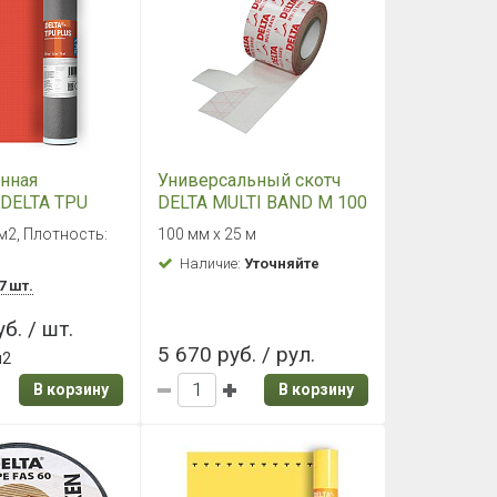
нная
Универсальный скотч
DELTA TPU
DELTA MULTI BAND M 100
50м 75м²
(100мм)
 м2, Плотность:
100 мм х 25 м
Наличие:
Уточняйте
7 шт.
б. / шт.
5 670 руб. / рул.
м2
В корзину
В корзину