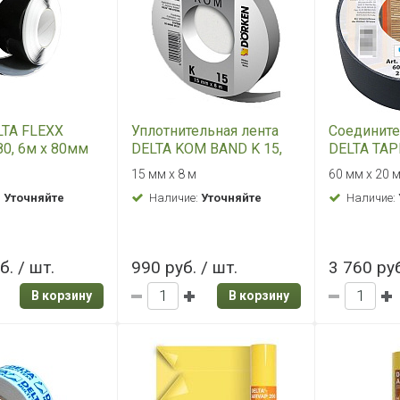
LTA FLEXX
Уплотнительная лента
Соедините
80, 6м х 80мм
DELTA KOM BAND K 15,
DELTA TAPE
8м х 15мм
60мм
15 мм х 8 м
60 мм х 20 
:
Уточняйте
Наличие:
Уточняйте
Наличие:
б. / шт.
990 руб. / шт.
3 760 руб
В корзину
В корзину