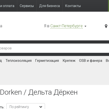
и оплата
Сервисы
Для бизнеса
Контакты
да
Я в
Санкт-Петербурге
д
Теплоизоляция
Герметизация
Крепеж
OSB и фанера
В
 Dorken / Дельта Дёркен
ть: