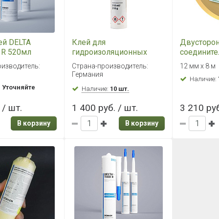
ей DELTA
Клей для
Двусторо
 R 520мл
гидроизоляционных
соедините
пленок DELTA THAN 310
DELTA TIX
оизводитель:
Страна-производитель:
12 мм х 8 м
мл
Германия
Наличие:
:
Уточняйте
Наличие:
10 шт.
 / шт.
1 400 руб. / шт.
3 210 руб
В корзину
В корзину