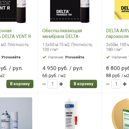
онная
Обеспыливающая
DELTA AIR
 DELTA VENT R
мембрана DELTA-
пароизоля
75м2
FRAMEXX 100 1.5х50м
100м2
5 м2. Плотность:
1,5х50 м 75 м2. Плотность:
2х50м, 100 
75м2
100 г/м²
180 г/м²
:
Уточняйте
Наличие:
Уточняйте
Наличие:
уб. / рул.
4 950 руб. / рул.
8 800 руб
66 руб.
88 руб.
 м2
/ м2
/ м
В корзину
В корзину