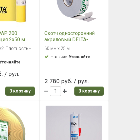
VAP 200
Скотч односторонний
ция 2х50 м
акриловый DELTA-
INSIDE TEXX 60мм х 40м
м2. Плотность -
60 мм х 25 м
Наличие:
Уточняйте
Уточняйте
. / рул.
2 780 руб. / рул.
2
В корзину
В корзину