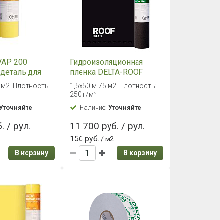
VAP 200
Гидроизоляционная
 деталь для
пленка DELTA-ROOF
 конструкций
SULATE 1.5х50м 75м2
7м2. Плотность -
1,5х50 м 75 м2. Плотность:
 27м2
250 г/м²
Уточняйте
Наличие:
Уточняйте
. / рул.
11 700 руб. / рул.
156 руб.
2
/ м2
В корзину
В корзину