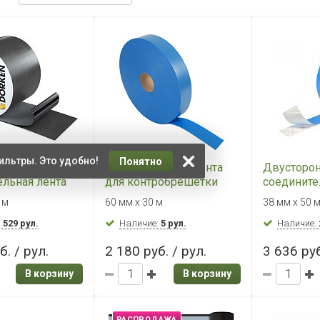
ильтры. Это удобно!
Понятно
онняя
Уплотнительная лента
Двусторо
ельная лента
для контробрешётки
соедините
EXX BAND F 100
DELTA SCHAUM BAND SB
DELTA DU
 м
60 мм х 30 м
38 мм х 50 
60 (60мм)
:
529 рул.
Наличие:
5 рул.
Наличие:
б. / рул.
2 180 руб. / рул.
3 636 руб
В корзину
В корзину
РАСПРОДАЖА