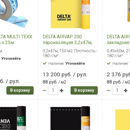
LTA MULTI TEXX
DELTA AIRVAP 200
DELTA AIR
 х 25м
пароизоляция 3,2х47м,
закладная
150м2
каркасных
 м
3,2х47м, 150 м2. Плотность -
0,45х60м, 2
0,45х60м,
180 г/м²
180 г/м²
:
Уточняйте
Наличие:
Уточняйте
Наличие:
13 200 руб. / рул.
2 376 руб
б. / рул.
88 руб.
88 руб.
/ м2
/ м
В корзину
В корзину