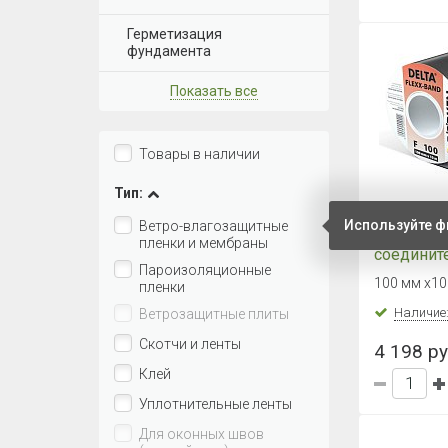
Герметизация
фундамента
Показать все
Товары в наличии
Тип:
Используйте ф
Ветро-влагозащитные
Одностор
пленки и мембраны
соединит
Пароизоляционные
DELTA FL
100 мм х10
пленки
(100 мм)
Наличие
Ветрозащитные плиты
Скотчи и ленты
4 198 ру
Клей
Уплотнительные ленты
Для оконных швов