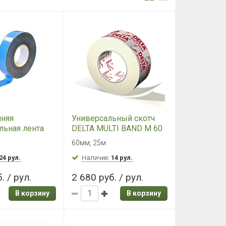
нняя
Универсальный скотч
льная лента
DELTA MULTI BAND M 60
O TAPE 38мм
(60мм)
м
60мм, 25м
24 рул.
Наличие:
14 рул.
. / рул.
2 680 руб. / рул.
В корзину
В корзину