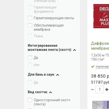
(пенный шов)
Герметизация
фундамента
Герметизирующие ленты
Обеспыливающая
мембрана
Ткань
Диффузи
Интегрированная
мембрана
монтажная лента (скотч):
PLUS 75 
1,5х50 м 7
Да
190 г/м²
Нет
Наличие
Для бань и саун:
38 850 р
517.87 руб
Да
Вид скотча:
Односторонний скотч
(лента)