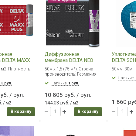
онная
Диффузионная
Уплотните
 DELTA MAXX
мембрана DELTA NEO
DELTA SC
м²
VENT PLUS 75 м²
50 (30м)
5 м2. Плотность:
50м х 1,5 (75 м²). Страна-
50мм, 30м
производитель: Германия
Наличие:
:
3 рул.
Наличие:
1 рул.
уб. / рул.
10 805 руб. / рул.
1 860 руб
.
144.03 руб.
/ м2
/ м2
В корзину
В корзину