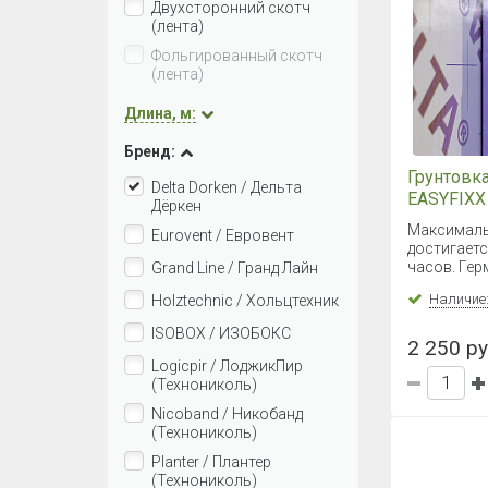
Двухсторонний скотч
(лента)
Фольгированный скотч
(лента)
Длина, м:
Бренд:
Грунтовк
Delta Dorken / Дельта
EASYFIXX 
Дёркен
(Германия
Максималь
Eurovent / Евровент
достигаетс
часов. Гер
Grand Line / Гранд Лайн
Наличие
Holztechnic / Хольцтехник
ISOBOX / ИЗОБОКС
2 250 ру
Logicpir / ЛоджикПир
(Технониколь)
Nicoband / Никобанд
(Технониколь)
Planter / Плантер
(Технониколь)