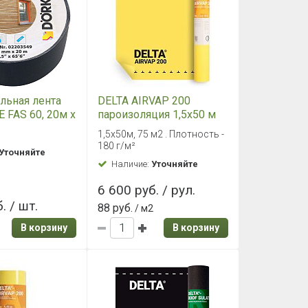
льная лента
DELTA AIRVAP 200
 FAS 60, 20м х
пароизоляция 1,5х50 м
75м2
м
1,5х50м, 75 м2 . Плотность -
180 г/м²
Уточняйте
Наличие:
Уточняйте
6 600 руб. / рул.
. / шт.
88 руб.
/ м2
В корзину
В корзину