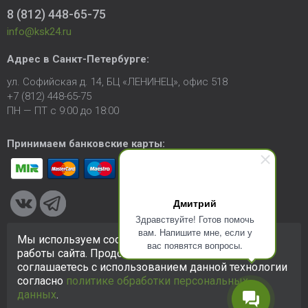
8 (812) 448-65-75
info@ksk24.ru
Адрес в
Санкт-Петербурге
:
ул. Софийская д. 14, БЦ «ЛЕНИНЕЦ», офис 518
+7 (812) 448-65-75
ПН — ПТ с 9:00 до 18:00
Принимаем банковские карты:
Дмитрий
Здравствуйте! Готов помочь
вам. Напишите мне, если у
Мы используем cookie-файлы для улучшения
вас появятся вопросы.
© 2005-2026 ООО «КСК». Сайт
https://ksk24.ru
создан
работы сайта. Продолжая использовать сайт, вы
исключительно в информационных целях и любая информация
соглашаетесь с использованием данной технологии
на сайте не является публичной офертой.
Политика в
согласно
политике обработки персональных
отношении персональных данных
данных
.