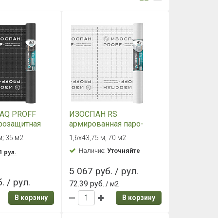
AQ PROFF
ИЗОСПАН RS
розащитная
армированная паро-
ицаемая
гидроизоляция
м; 35 м2
1,6х43,75 м, 70 м2
 мембрана (35
Наличие:
Уточняйте
1 рул.
5 067 руб. / рул.
. / рул.
72.39 руб.
/ м2
В корзину
В корзину