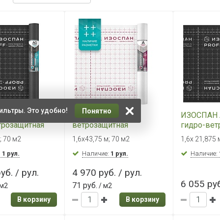
ильтры. Это удобно!
Понятно
 AQ PROFF
ИЗОСПАН А
ИЗОСПАН 
трозащитная
ветрозащитная
гидро-вет
ицаемая
паропроницаемая
паропрон
; 70 м2
1,6х43,75 м; 70 м2
1,6х 21,875 
я мембрана
мембрана
усиленная
:
1 рул.
Наличие:
1 рул.
м2)
Наличие:
уб. / рул.
4 970 руб. / рул.
6 055 руб
71 руб.
 м2
/ м2
В корзину
В корзину