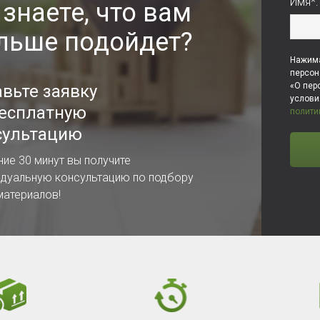
Имя*:
 знаете, что вам
льше подойдет?
Нажима
персон
«О пер
авьте заявку
услов
бесплатную
полити
сультацию
ние 30 минут вы получите
идуальную консультацию по подбору
материалов!