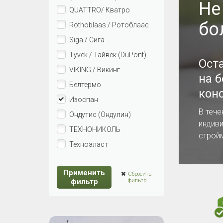
Не
QUATTRO/ Кватро
бо
Rothoblaas / Ротоблаас
Siga / Сига
Tyvek / Тайвек (DuPont)
Ост
VIKING / Викинг
на 
Белтермо
кон
Изоспан
В тече
Ондутис (Ондулин)
индив
ТЕХНОНИКОЛЬ
строй
Техноэласт
Применить
Сбросить
фильтр
фильтр