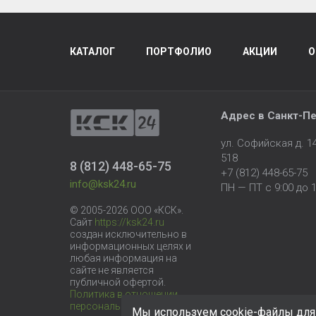
КАТАЛОГ
ПОРТФОЛИО
АКЦИИ
О
Адрес в
Санкт-Пе
ул. Софийская д. 
518
8 (812) 448-65-75
+7 (812) 448-65-75
info@ksk24.ru
ПН — ПТ с 9:00 до 1
© 2005-2026 ООО «КСК».
Сайт
https://ksk24.ru
создан исключительно в
информационных целях и
любая информация на
сайте не является
публичной офертой.
Политика в отношении
персональных данных
Мы используем cookie-файлы для 