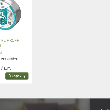
 FL PROFF
я
ированная
 м
онняя
:
Уточняйте
ельная лента
 / шт.
В корзину