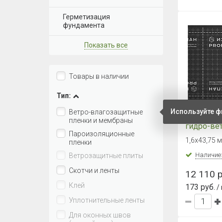
Герметизация
фундамента
Показать все
Товары в наличии
Тип:
Используйте ф
Ветро-влагозащитные
ИЗОСПАН
пленки и мембраны
гидро-ве
Пароизоляционные
паропрон
1,6х43,75 м
пленки
усиленна
(70м2)
Наличие
Ветрозащитные плиты
Скотчи и ленты
12 110 р
Клей
173 руб.
/
Уплотнительные ленты
Для оконных швов