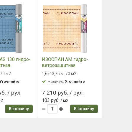
S 130 гидро-
ИЗОСПАН АМ гидро-
тная
ветрозащитная
ицаемая
паропроницаемая
 70 м2
1,6х43,75 м; 70 м2
мембрана
Уточняйте
Наличие:
Уточняйте
б. / рул.
7 210 руб. / рул.
103 руб.
м2
/ м2
В корзину
В корзину