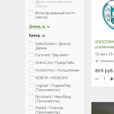
Двухсторонний скотч
(лента)
Фольгированный скотч
(лента)
Длина, м:
Бренд:
ИЗОСПАН
Delta Dorken / Дельта
усиленна
Дёркен
металлиз
50 мм х 25
Eurovent / Евровент
одностор
Наличие
соединит
Grand Line / Гранд Лайн
869 руб.
Holztechnic / Хольцтехник
ISOBOX / ИЗОБОКС
Logicpir / ЛоджикПир
(Технониколь)
Nicoband / Никобанд
(Технониколь)
Planter / Плантер
(Технониколь)