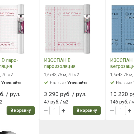
D паро-
ИЗОСПАН В
ИЗОСПАН А
ляция
пароизоляция
ветрозащи
ой прочности
паропрон
; 70 м2
1,6х43,75 м; 70 м2
1,6х43,75 м;
мембрана
:
Уточняйте
Наличие:
Уточняйте
Наличие:
б. / рул.
3 290 руб. / рул.
10 220 ру
47 руб.
146 руб.
2
/ м2
/ 
В корзину
В корзину