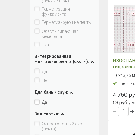
(пенный шов)
Герметизация
фундамента
Герметизирующие ленты
Обеспыливающая
мембрана
Ткань
Интегрированная
ИЗОСПАН 
монтажная лента (скотч):
гидроизо
Да
повышенн
1,6х43,75 м
Нет
Наличие
Для бань и саун:
4 760 ру
Да
68 руб.
/ м
Вид скотча:
Односторонний скотч
(лента)