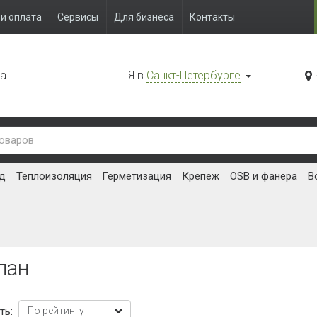
и оплата
Сервисы
Для бизнеса
Контакты
да
Я в
Санкт-Петербурге
д
Теплоизоляция
Герметизация
Крепеж
OSB и фанера
В
пан
ть: