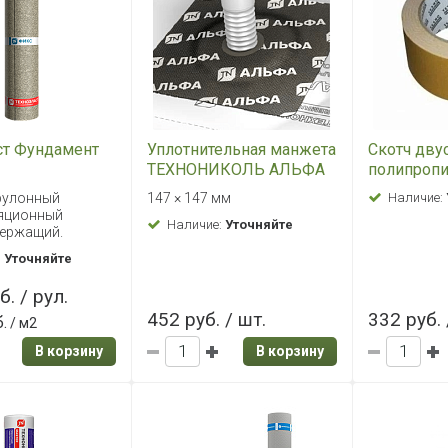
ст Фундамент
Уплотнительная манжета
Скотч дву
ТЕХНОНИКОЛЬ АЛЬФА
полипроп
ПРОТЕКТ XL
ТЕХНОНИК
рулонный
147 × 147 мм
Наличие:
25м
яционный
Наличие:
Уточняйте
ержащий.
:
Уточняйте
б. / рул.
452 руб. / шт.
332 руб. 
.
/ м2
В корзину
В корзину