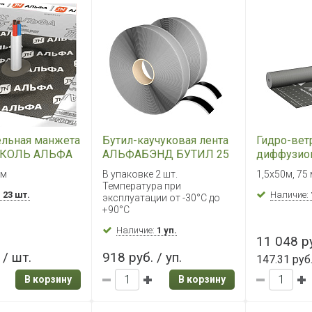
ельная манжета
Бутил-каучуковая лента
Гидро-вет
КОЛЬ АЛЬФА
АЛЬФАБЭНД БУТИЛ 25
диффузио
 L
м *15 мм (2 шт.)
мембрана
мм
В упаковке 2 шт.
1,5х50м, 75
ТехноНИК
Температура при
:
23 шт.
ВЕНТ 150 (
Наличие:
эксплуатации от -30°С до
+90°С
Наличие:
1 уп.
11 048 ру
 / шт.
918 руб. / уп.
147.31 руб
В корзину
В корзину