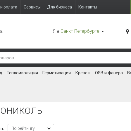
и оплата
Сервисы
Для бизнеса
Контакты
да
Я в
Санкт-Петербурге
д
Теплоизоляция
Герметизация
Крепеж
OSB и фанера
В
НОНИКОЛЬ
ть: