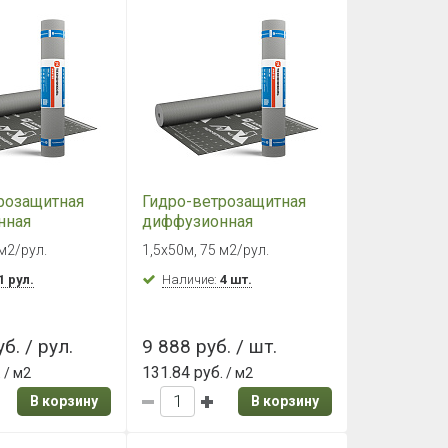
розащитная
Гидро-ветрозащитная
нная
диффузионная
мембрана
 м2/рул.
1,5х50м, 75 м2/рул.
ОЛЬ MASTER
ТехноНИКОЛЬ MASTER
75 м2)
1 рул.
ВЕНТ 130 (75м2)
Наличие:
4 шт.
б. / рул.
9 888 руб. / шт.
.
131.84 руб.
/ м2
/ м2
В корзину
В корзину