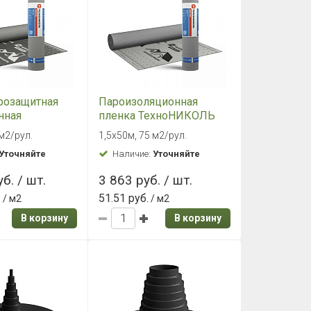
розащитная
Пароизоляционная
нная
пленка ТехноНИКОЛЬ
MASTER БАРЬЕР 2.0 (75
 м2/рул.
1,5х50м, 75 м2/рул.
ОЛЬ MASTER
м2)
Уточняйте
Наличие:
Уточняйте
75 м2)
б. / шт.
3 863 руб. / шт.
.
51.51 руб.
/ м2
/ м2
В корзину
В корзину