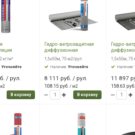
я
Гидро-ветрозащитная
Гидро-вет
ляция
диффузионная
диффузио
КОЛЬ 5 в 1
мембрана
мембрана
,2 кг/м²
1,5х50м, 75 м2/рул.
1,5х50м, 75
ТехноНИКОЛЬ MASTER
ТехноНИК
:
Уточняйте
Наличие:
Уточняйте
Наличие:
ВЕНТ 110 (75 м2)
ВЕНТ 180 (
б. / рул.
8 111 руб. / рул.
11 897 ру
108.15 руб.
158.63 руб
 м2
/ м2
В корзину
В корзину