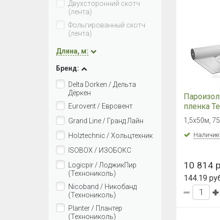
Двухсторонний скотч
(лента)
Фольгированный скотч
(лента)
Длина, м:
Бренд:
Delta Dorken / Дельта
Дёркен
Пароизол
пленка 
Eurovent / Евровент
MASTER Б
1,5х50м, 75
Grand Line / Гранд Лайн
м2)
Наличие
Holztechnic / Хольцтехник
ISOBOX / ИЗОБОКС
10 814 р
Logicpir / ЛоджикПир
(Технониколь)
144.19 руб
Nicoband / Никобанд
(Технониколь)
Planter / Плантер
(Технониколь)