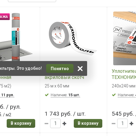
ДАЖА
ильтры. Это удобно!
Понятно
трозащитная
Односторонний
Уплотните
нная
акриловый скотч
ТЕХНОНИ
а
ТЕХНОНИКОЛЬ
АЛЬФАПА
75 м2)
25 м х 60 мм
240х240 мм
КОЛЬ Альфа
АЛЬФАБЭНД 60
:
11 рул.
Наличие:
15 шт.
Наличие:
б. / рул.
1 743 руб. / шт.
545 руб. 
.
/ м2
В корзину
В корзину