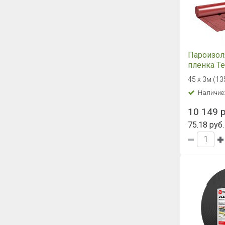
Пароизол
пленка 
MASTER Б
45 х 3м (13
м2)
Наличие
10 149 р
75.18 руб.