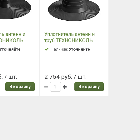
ль антенн и
Уплотнитель антенн и
НОНИКОЛЬ
труб ТЕХНОНИКОЛЬ
ьный D 10-70
универсальный D 90-175
Уточняйте
Наличие:
Уточняйте
мм
. / шт.
2 754 руб. / шт.
В корзину
В корзину