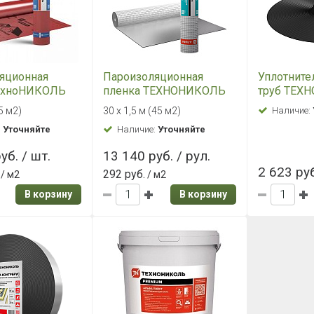
яционная
Пароизоляционная
Уплотните
ТехноНИКОЛЬ
пленка ТЕХНОНИКОЛЬ
труб ТЕХ
АРЬЕР 1.0 (135
АЛЬФА БАРЬЕР БАНЯ,
универсал
5 м2)
30 х 1,5 м (45 м2)
Наличие:
45 м2
мм
:
Уточняйте
Наличие:
Уточняйте
уб. / шт.
13 140 руб. / рул.
2 623 руб
292 руб.
/ м2
/ м2
В корзину
В корзину