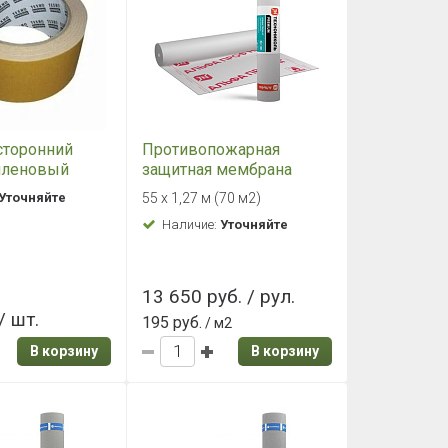
сторонний
Противопожарная
иленовый
защитная мембрана
ОЛЬ 38мм х
ТехноНИКОЛЬ АЛЬФА
Уточняйте
55 х 1,27 м (70 м2)
ПРОФ НГ, шир. 1,27 м
Наличие:
Уточняйте
13 650 руб. / рул.
/ шт.
195 руб.
/ м2
В корзину
В корзину