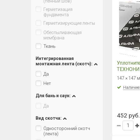
(пенный шов)
Герметизация
фундамента
Герметизирующие ленты
Обеспыливающая
мембрана
Ткань
Интегрированная
Уплотнит
монтажная лента (скотч):
ТЕХНОНИ
Да
ПРОТЕКТ
147 × 147 
Нет
Наличие
Для бань и саун:
Да
452 руб.
Вид скотча:
Односторонний скотч
(лента)