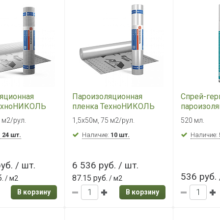
яционная
Пароизоляционная
Спрей-гер
ТехноНИКОЛЬ
пленка ТехноНИКОЛЬ
пароизол
АРЬЕР 4.0 (75
MASTER БАРЬЕР 3.0 (75
БАРЬЕР
 м2/рул.
1,5х50м, 75 м2/рул.
520 мл.
м2)
:
24 шт.
Наличие:
10 шт.
Наличие:
уб. / шт.
6 536 руб. / шт.
536 руб. 
.
87.15 руб.
/ м2
/ м2
В корзину
В корзину