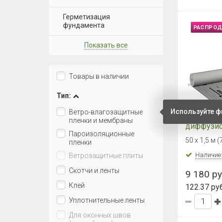
Герметизация
фундамента
РАСПРО
Показать все
Товары в наличии
Тип:
Используйте ф
Ветро-влагозащитные
Гидро-ве
пленки и мембраны
диффузио
Пароизоляционные
мембран
50 х 1,5 м (
пленки
ТехноНИ
ВЕНТ 150
Наличие
Ветрозащитные плиты
Скотчи и ленты
9 180 ру
Клей
122.37 руб
Уплотнительные ленты
Для оконных швов