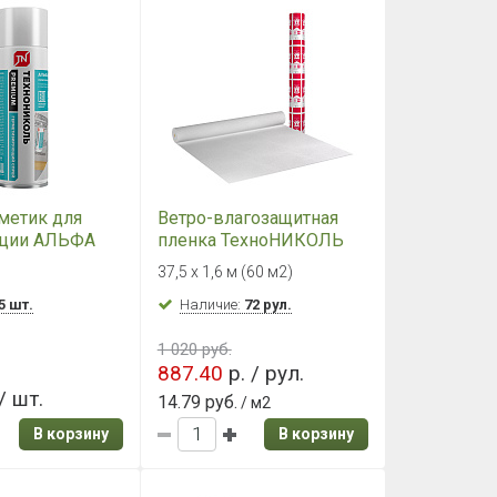
метик для
Ветро-влагозащитная
яции АЛЬФА
пленка ТехноНИКОЛЬ
ДАЧА А, 60 м2
37,5 х 1,6 м (60 м2)
5 шт.
Наличие:
72 рул.
1 020 руб.
887.40
р. / рул.
/ шт.
14.79 руб.
/ м2
В корзину
В корзину