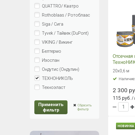
QUATTRO/ Кватро
Rothoblaas / Ротоблаас
Siga / Сига
Tyvek / Тайвек (DuPont)
VIKING / Викинг
Белтермо
Отсечная
Изоспан
ТехноНИ
Ондутис (Ондулин)
20х0,6 м
ТЕХНОНИКОЛЬ
Наличие
Техноэласт
2 300 ру
115 руб.
/ 
Применить
Сбросить
фильтр
фильтр
НОВИНКА