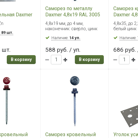
Саморез по металлу
Саморез 
ельная Daxmer
Daxmer 4,8х19 RAL 3005
Daxmer 4,
 Zn, PS
(250 шт) сверло №2
(250 шт) 
Zn
4,8х19 мм, до 4 мм,
4,8х35, до 2
наконечник: сверло, цинк
белый цинк
:
89 шт.
Наличие:
14 уп.
Наличие:
/ шт.
588 руб. / уп.
686 руб. 
В корзину
В корзину
кровельный
Саморез кровельный
Уголок ус