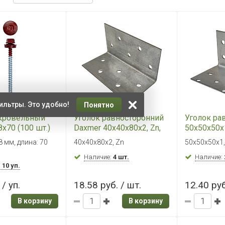
ильтры. Это удобно!
Понятно
кровельный
Уголок равносторонний
Уголок ра
8х70 (100 шт.)
Daxmer 40х40х80х2, Zn,
50х50х50х1
1 RAL 3011
KUR-40х80
50х50
8 мм, длина: 70
40х40х80х2, Zn
50х50х50х1,
Наличие:
4 шт.
Наличие:
:
10 уп.
/ уп.
18.58 руб. / шт.
12.40 руб
В корзину
В корзину