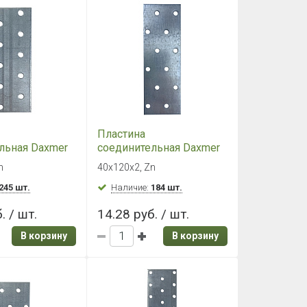
Пластина
льная Daxmer
соединительная Daxmer
Zn, PS
40х120х2, Zn, PS
n
40х120х2, Zn
245 шт.
Наличие:
184 шт.
. / шт.
14.28 руб. / шт.
В корзину
В корзину