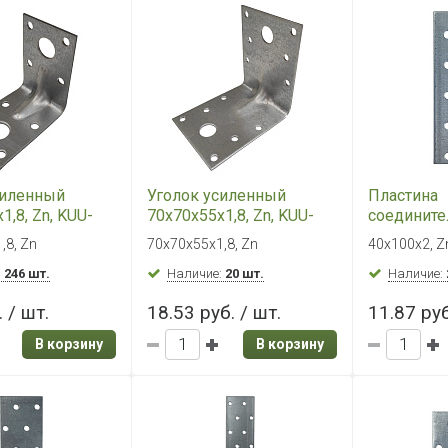
силенный
Уголок усиленный
Пластина
1,8, Zn, KUU-
70х70х55х1,8, Zn, KUU-
соедините
70х55
40х100х2, 
,8, Zn
70х70х55х1,8, Zn
40х100х2, Z
:
246 шт.
Наличие:
20 шт.
Наличие:
 / шт.
18.53 руб. / шт.
11.87 руб
В корзину
В корзину