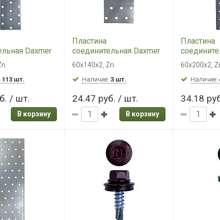
Пластина
Пластина
ельная Daxmer
соединительная Daxmer
соедините
 Zn, PS
60х140х2, Zn, PS
60х200х2, 
Zn
60х140х2, Zn
60х200х2, Z
:
113 шт.
Наличие:
3 шт.
Наличие:
б. / шт.
24.47 руб. / шт.
34.18 руб
В корзину
В корзину