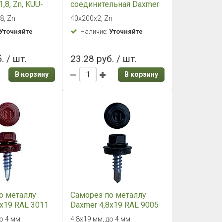
,8, Zn, KUU-
соединительная Daxmer
40х200х2, Zn, PS
8, Zn
40х200х2, Zn
Уточняйте
Наличие:
Уточняйте
. / шт.
23.28 руб. / шт.
В корзину
В корзину
о металлу
Саморез по металлу
8х19 RAL 3011
Daxmer 4,8х19 RAL 9005
сверло №2
(250 шт) сверло №2
о 4 мм,
4,8х19 мм, до 4 мм,