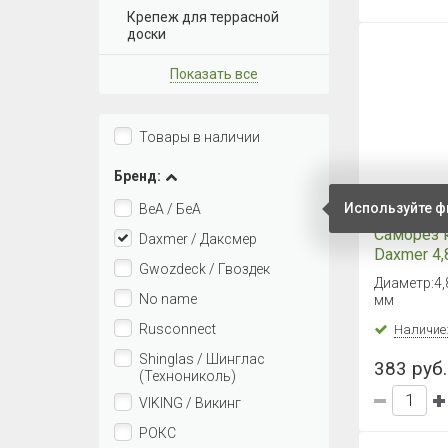
Крепеж для террасной
доски
Показать все
Товары в наличии
Бренд:
Используйте ф
BeA / БеА
Саморез 
Daxmer / Даксмер
Daxmer 4,
Gwozdeck / Гвоздек
сверло №
Диаметр:4,
No name
мм
Rusconnect
Наличие
Shinglas / Шинглас
383 руб. 
(Технониколь)
VIKING / Викинг
РОКС