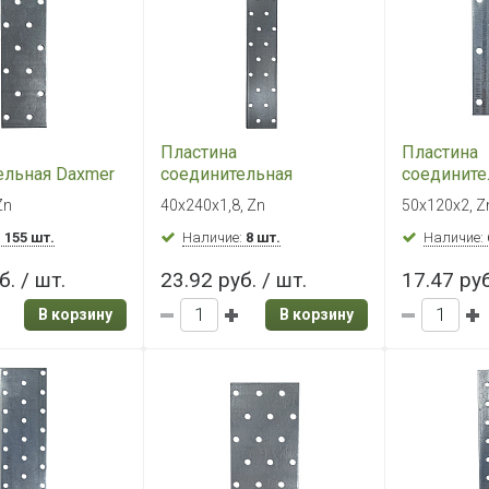
Пластина
Пластина
ельная Daxmer
соединительная
соедините
 Zn, PS
40х240х1,8, Zn, PS
50х120х2, 
Zn
40х240х1,8, Zn
50х120х2, Z
:
155 шт.
Наличие:
8 шт.
Наличие:
б. / шт.
23.92 руб. / шт.
17.47 руб
В корзину
В корзину