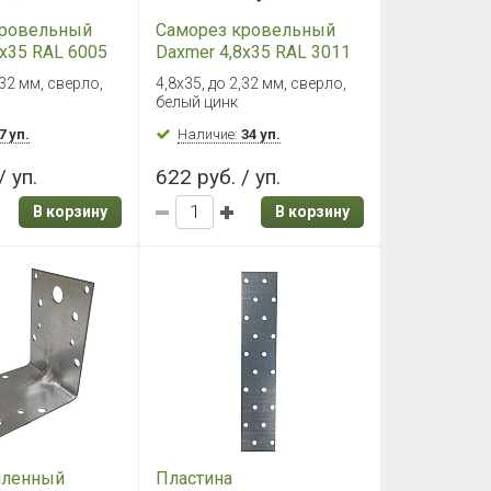
кровельный
Саморез кровельный
8х35 RAL 6005
Daxmer 4,8х35 RAL 3011
сверло №1
(250 шт) сверло №1
,32 мм, сверло,
4,8х35, до 2,32 мм, сверло,
белый цинк
7 уп.
Наличие:
34 уп.
/ уп.
622 руб. / уп.
В корзину
В корзину
иленный
Пластина