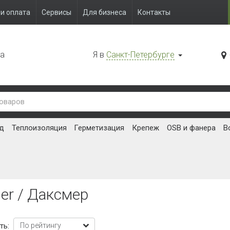
и оплата
Сервисы
Для бизнеса
Контакты
да
Я в
Санкт-Петербурге
д
Теплоизоляция
Герметизация
Крепеж
OSB и фанера
В
er / Даксмер
ть: