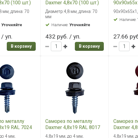
8х70 (100 шт.)
Daxmer 4,8х70 (100 шт.)
90х90х65х1
1 RAL 3005
сверло №1 RAL 7024
90х65
8 мм, длина: 70
Диаметр:4,8 мм, длина: 70
90х90х65х1,
мм
Наличие:
:
Уточняйте
Наличие:
Уточняйте
/ уп.
432 руб. / уп.
27.66 руб
В корзину
В корзину
по металлу
Саморез по металлу
Саморез п
8х19 RAL 7024
Daxmer 4,8х19 RAL 8017
Daxmer 4,
 сверло №2
(250 шт) сверло №2
(250 шт) 
до 4 мм,
4,8х19 мм, до 4 мм,
4,8х19 мм, д