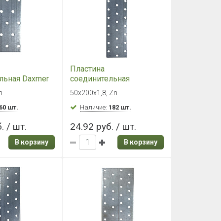
Пластина
льная Daxmer
соединительная
Zn, PS
50х200х1,8, Zn, PS
n
50х200х1,8, Zn
60 шт.
Наличие:
182 шт.
. / шт.
24.92 руб. / шт.
В корзину
В корзину