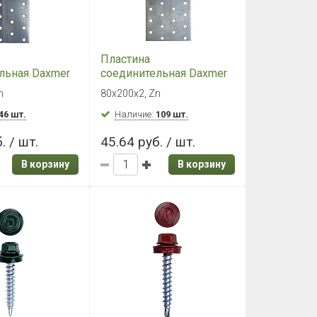
Пластина
льная Daxmer
соединительная Daxmer
Zn, PS
80х200х2, Zn, PS
n
80х200х2, Zn
46 шт.
Наличие:
109 шт.
. / шт.
45.64 руб. / шт.
В корзину
В корзину