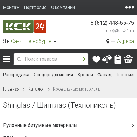
Монтаж
Портфолио
О компании
8 (812) 448-65-75
info@ksk24.ru
Я в
Санкт-Петербурге
Адреса
Распродажа
Спецпредложения
Кровля
Фасад
Теплоизо
Главная
Каталог
Кровельные материалы
Shinglas / Шинглас (Технониколь)
Рулонные битумные материалы