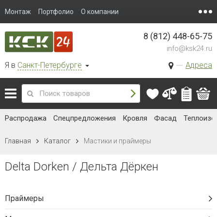
Монтаж
Портфолио
О компании
8 (812) 448-65-75
info@ksk24.ru
Я в
Санкт-Петербурге
Адреса
Распродажа
Спецпредложения
Кровля
Фасад
Теплоизо
Главная
Каталог
Мастики и праймеры
Delta Dorken / Дельта Дёркен
Праймеры