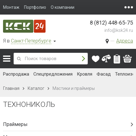
Монтаж
Портфолио
О компании
8 (812) 448-65-75
info@ksk24.ru
Я в
Санкт-Петербурге
Адреса
Распродажа
Спецпредложения
Кровля
Фасад
Теплоизо
Главная
Каталог
Мастики и праймеры
ТЕХНОНИКОЛЬ
Праймеры