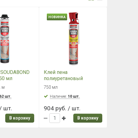
НОВИНКА
а SOUDABOND
Клей пена
50 мл
полиуретановый
ный)
SOUDABOND EASY Genius
. м
750 мл
Gun 750 мл
62 шт.
Наличие:
10 шт.
/ шт.
904 руб. / шт.
В корзину
В корзину