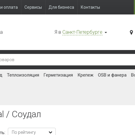
и оплата
Сервисы
Для бизнеса
Контакты
да
Я в
Санкт-Петербурге
д
Теплоизоляция
Герметизация
Крепеж
OSB и фанера
В
l / Соудал
ть: