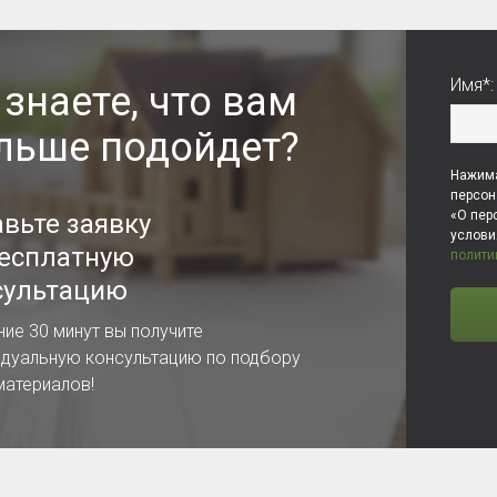
Имя*:
 знаете, что вам
льше подойдет?
Нажима
персон
«О пер
авьте заявку
услов
бесплатную
полити
сультацию
ние 30 минут вы получите
идуальную консультацию по подбору
материалов!