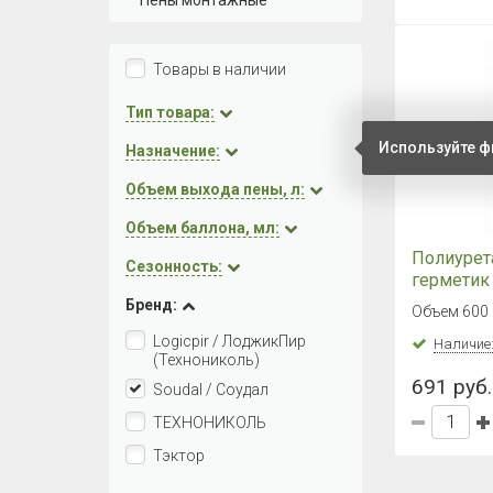
Пены монтажные
Товары в наличии
Тип товара:
Используйте ф
Назначение:
Объем выхода пены, л:
Объем баллона, мл:
Полиуре
Сезонность:
герметик 
Соудафле
Бренд:
Объем 600 
серый (6
Logicpir / ЛоджикПир
Наличие
(Технониколь)
691 руб.
Soudal / Соудал
ТЕХНОНИКОЛЬ
Тэктор