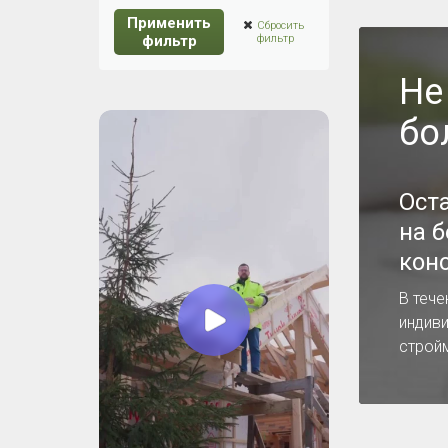
Применить
Сбросить
фильтр
фильтр
Не
бо
Ост
на 
кон
В тече
индив
строй