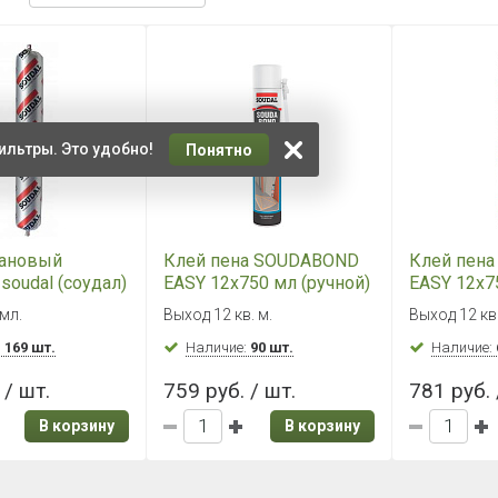
ильтры. Это удобно!
Понятно
тановый
Клей пена SOUDABOND
Клей пен
soudal (соудал)
EASY 12х750 мл (ручной)
EASY 12х7
кс 40 ФС
(пистолет
мл.
Выход 12 кв. м.
Выход 12 кв
00мл)
:
169 шт.
Наличие:
90 шт.
Наличие:
 / шт.
759 руб. / шт.
781 руб. 
В корзину
В корзину