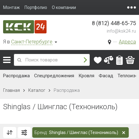
Монтаж
Портфолио
О компании
8 (812) 448-65-75
info@ksk24.ru
Я в
Санкт-Петербурге
Адреса
Распродажа
Спецпредложения
Кровля
Фасад
Теплоизо
Главная
Каталог
Распродажа
Shinglas / Шинглас (Технониколь)
Бренд:
Shinglas / Шинглас (Технониколь)