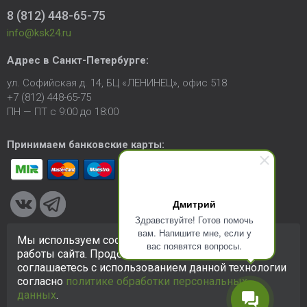
8 (812) 448-65-75
info@ksk24.ru
Адрес в
Санкт-Петербурге
:
ул. Софийская д. 14, БЦ «ЛЕНИНЕЦ», офис 518
+7 (812) 448-65-75
ПН — ПТ с 9:00 до 18:00
Принимаем банковские карты:
Дмитрий
Здравствуйте! Готов помочь
вам. Напишите мне, если у
Мы используем cookie-файлы для улучшения
вас появятся вопросы.
© 2005-2026 ООО «КСК». Сайт
https://ksk24.ru
создан
работы сайта. Продолжая использовать сайт, вы
исключительно в информационных целях и любая информация
соглашаетесь с использованием данной технологии
на сайте не является публичной офертой.
Политика в
согласно
политике обработки персональных
отношении персональных данных
данных
.