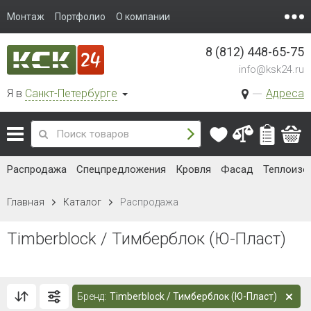
Монтаж
Портфолио
О компании
8 (812) 448-65-75
info@ksk24.ru
Я в
Санкт-Петербурге
Адреса
Распродажа
Спецпредложения
Кровля
Фасад
Теплоизо
Главная
Каталог
Распродажа
Timberblock / Тимберблок (Ю-Пласт)
Бренд:
Timberblock / Тимберблок (Ю-Пласт)