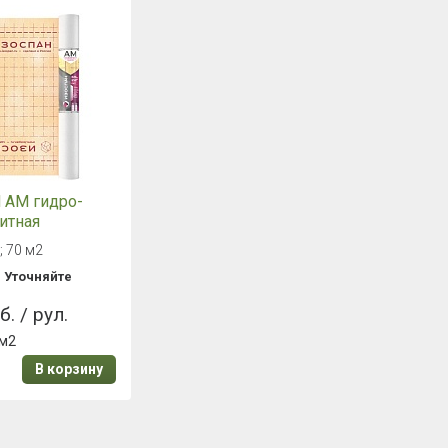
АМ гидро-
итная
ицаемая
; 70 м2
а
:
Уточняйте
б. / рул.
 м2
В корзину