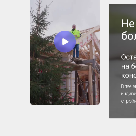
Не
бо
Ост
на 
кон
В тече
индив
строй