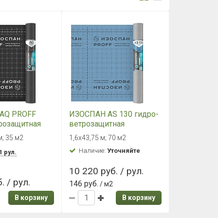
AQ PROFF
ИЗОСПАН АS 130 гидро-
розащитная
ветрозащитная
ицаемая
паропроницаемая
м; 35 м2
1,6х43,75 м; 70 м2
 мембрана (35
мембрана
Наличие:
Уточняйте
1 рул.
10 220 руб. / рул.
. / рул.
146 руб.
/ м2
В корзину
В корзину