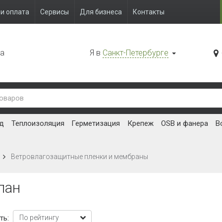
и оплата
Сервисы
Для бизнеса
Контакты
да
Я в
Санкт-Петербурге
д
Теплоизоляция
Герметизация
Крепеж
OSB и фанера
В
Ветровлагозащитные пленки и мембраны
пан
ть: