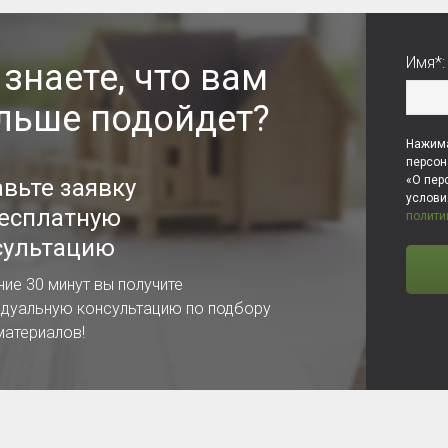
Имя*:
 знаете, что вам
льше подойдет?
Нажима
персон
«О пер
авьте заявку
услов
бесплатную
полити
сультацию
ние 30 минут вы получите
идуальную консультацию по подбору
материалов!