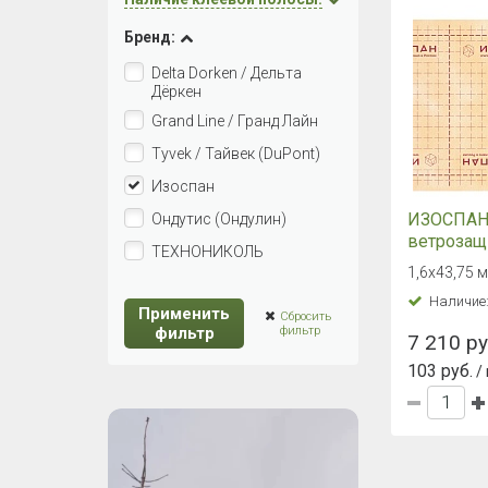
Бренд:
Delta Dorken / Дельта
Дёркен
Grand Line / Гранд Лайн
Tyvek / Тайвек (DuPont)
Изоспан
ИЗОСПАН 
Ондутис (Ондулин)
ветрозащ
ТЕХНОНИКОЛЬ
паропрон
1,6х43,75 м
мембран
Наличие
Применить
Сбросить
фильтр
фильтр
7 210 ру
103 руб.
/