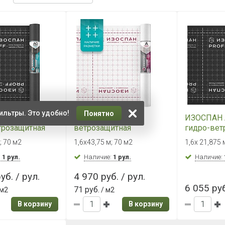
ильтры. Это удобно!
Понятно
 AQ PROFF
ИЗОСПАН А
ИЗОСПАН 
трозащитная
ветрозащитная
гидро-вет
ицаемая
паропроницаемая
паропрон
; 70 м2
1,6х43,75 м; 70 м2
1,6х 21,875 
я мембрана
мембрана
усиленная
:
1 рул.
Наличие:
1 рул.
м2)
Наличие:
уб. / рул.
4 970 руб. / рул.
6 055 руб
71 руб.
 м2
/ м2
В корзину
В корзину