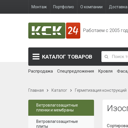
Монтаж
Портфолио
О компании
Доставка 
Работаем с 2005 го
КАТАЛОГ
ТОВАРОВ
Распродажа
Спецпредложения
Кровля
Фаса
Главная
Каталог
Герметизация конструкций
Ветровлагозащитные
Изос
пленки и мембраны
Ветровлагозащитные
Сортирова
плиты