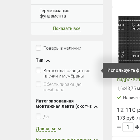
Герметизация
фундамента
Показать все
Товары в наличии
Тип:
Используйте ф
Ветро-влагозащитные
ИЗОСПАН
пленки и мембраны
гидро-ве
Обеспыливающая
паропрон
1,6х43,75 м
мембрана
усиленна
(70м2)
Наличие
Интегрированная
монтажная лента (скотч):
12 110 р
Да
173 руб.
/
Длина, м:
Наличие клеевой полосы: