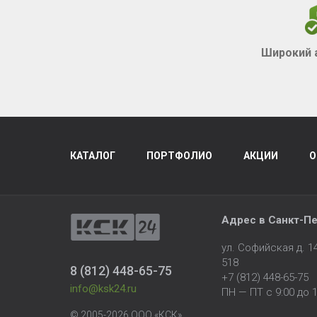
Широкий 
КАТАЛОГ
ПОРТФОЛИО
АКЦИИ
О
Адрес в
Санкт-Пе
ул. Софийская д. 
518
8 (812) 448-65-75
+7 (812) 448-65-75
info@ksk24.ru
ПН — ПТ с 9:00 до 1
© 2005-2026 ООО «КСК».