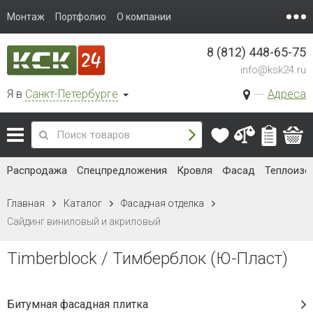
Монтаж
Портфолио
О компании
8 (812) 448-65-75
info@ksk24.ru
Я в
Санкт-Петербурге
Адреса
Распродажа
Спецпредложения
Кровля
Фасад
Теплоизо
Главная
Каталог
Фасадная отделка
Сайдинг виниловый и акриловый
Timberblock / Тимберблок (Ю-Пласт)
Битумная фасадная плитка