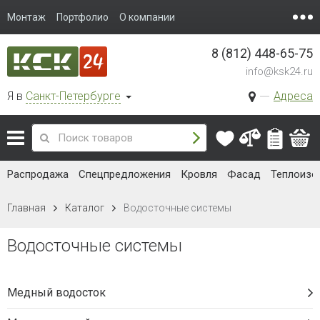
Монтаж
Портфолио
О компании
8 (812) 448-65-75
info@ksk24.ru
Я в
Санкт-Петербурге
Адреса
Распродажа
Спецпредложения
Кровля
Фасад
Теплоизо
Главная
Каталог
Водосточные системы
Водосточные системы
Медный водосток