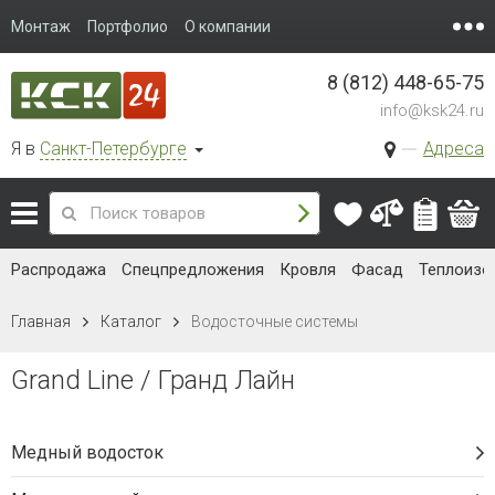
Монтаж
Портфолио
О компании
8 (812) 448-65-75
info@ksk24.ru
Я в
Санкт-Петербурге
Адреса
Распродажа
Спецпредложения
Кровля
Фасад
Теплоизо
Главная
Каталог
Водосточные системы
Grand Line / Гранд Лайн
Медный водосток