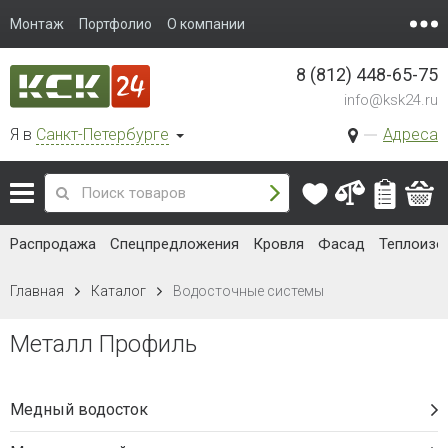
Монтаж
Портфолио
О компании
8 (812) 448-65-75
info@ksk24.ru
Я в
Санкт-Петербурге
Адреса
Распродажа
Спецпредложения
Кровля
Фасад
Теплоизо
Главная
Каталог
Водосточные системы
Металл Профиль
Медный водосток