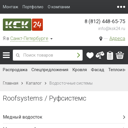
Монтаж
Портфолио
О компании
8 (812) 448-65-75
info@ksk24.ru
Я в
Санкт-Петербурге
Адреса
Распродажа
Спецпредложения
Кровля
Фасад
Теплоизо
Главная
Каталог
Водосточные системы
Roofsystems / Руфсистемс
Медный водосток