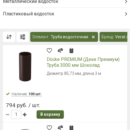
Металлический водосток
Пластиковый водосток
Элемент:
Труба водосточная
Бренд:
Verat /
Döcke PREMIUM (Деке Премиум)
Труба 3000 мм Шоколад
Диаметр 85,73 мм, длина 3 м.
Наличие:
100 шт.
794 руб. / шт.
В корзину