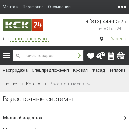
Монтаж
Портфолио
О компании
8 (812) 448-65-75
info@ksk24.ru
Я в
Санкт-Петербурге
Адреса
Распродажа
Спецпредложения
Кровля
Фасад
Теплоизо
Главная
Каталог
Водосточные системы
Водосточные системы
Медный водосток