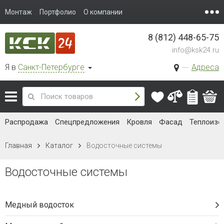
Монтаж
Портфолио
О компании
8 (812) 448-65-75
info@ksk24.ru
Я в
Санкт-Петербурге
Адреса
Распродажа
Спецпредложения
Кровля
Фасад
Теплоизо
Главная
Каталог
Водосточные системы
Водосточные системы
Медный водосток