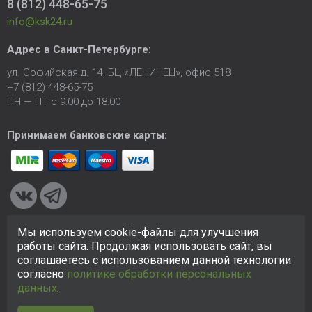
8 (812) 448-65-75
info@ksk24.ru
Адрес в
Санкт-Петербурге
:
ул. Софийская д. 14, БЦ «ЛЕНИНЕЦ», офис 518
+7 (812) 448-65-75
ПН — ПТ с 9:00 до 18:00
Принимаем банковские карты:
Мы используем cookie-файлы для улучшения
© 2005-2026 ООО «КСК». Сайт
https://ksk24.ru
создан
работы сайта. Продолжая использовать сайт, вы
исключительно в информационных целях и любая информация
соглашаетесь с использованием данной технологии
на сайте не является публичной офертой.
Политика в
согласно
политике обработки персональных
отношении персональных данных
данных
.