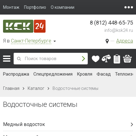
Монтаж
Портфолио
О компании
8 (812) 448-65-75
info@ksk24.ru
Я в
Санкт-Петербурге
Адреса
Распродажа
Спецпредложения
Кровля
Фасад
Теплоизо
Главная
Каталог
Водосточные системы
Водосточные системы
Медный водосток