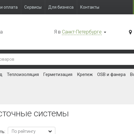
и оплата
Сервисы
Для бизнеса
Контакты
да
Я в
Санкт-Петербурге
д
Теплоизоляция
Герметизация
Крепеж
OSB и фанера
В
сточные системы
ть: