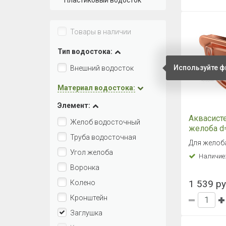
Пластиковый водосток
Товары в наличии
Тип водостока:
Используйте ф
Внешний водосток
Материал водостока:
Элемент:
Аквасист
Желоб водосточный
желоба d
Труба водосточная
Для желоба
Угол желоба
Наличие
Воронка
1 539 ру
Колено
Кронштейн
Заглушка