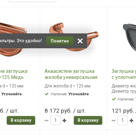
ильтры. Это удобно!
Понятно
ем заглушка
Аквасистем заглушка
Заглушка 
=125 Медь
желоба универсальная
с уплотни
полукруглая d=125 Медь
Aquasyst
 d = 125 мм
Для желоба d = 125 мм
Диаметр жел
RAL7024 
Диаметр тру
:
Уточняйте
Наличие:
Уточняйте
Наличие:
б. / шт.
8 172 руб. / шт.
121 руб. 
В корзину
В корзину