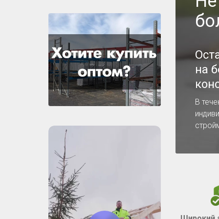
Не
бо
Ост
на 
кон
В тече
индив
строй
Широкий 