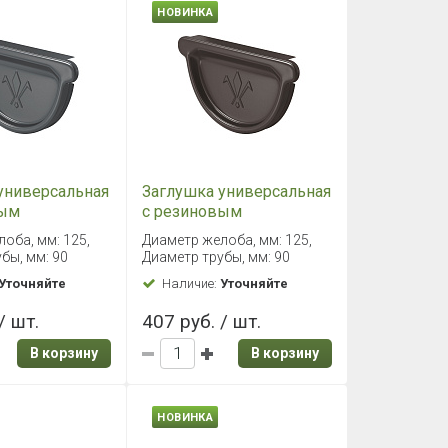
НОВИНКА
универсальная
Заглушка универсальная
вым
с резиновым
лем PU, 125/90
уплотнителем PU, 125/90
оба, мм: 125,
Диаметр желоба, мм: 125,
RR32
бы, мм: 90
Диаметр трубы, мм: 90
Уточняйте
Наличие:
Уточняйте
/ шт.
407 руб. / шт.
В корзину
В корзину
НОВИНКА