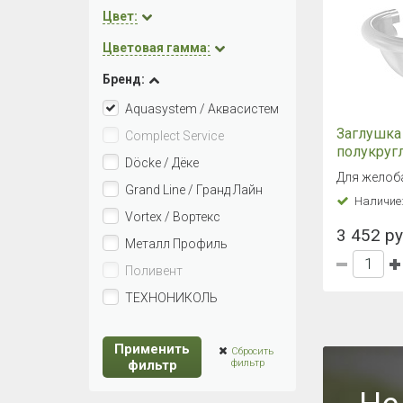
Цвет:
Цветовая гамма:
Бренд:
Aquasystem / Аквасистем
Заглушка
Complect Service
полукругл
Döcke / Дёке
RAL9003
Для желоба
Grand Line / Гранд Лайн
Наличие
Vortex / Вортекс
3 452 ру
Металл Профиль
Поливент
ТЕХНОНИКОЛЬ
Применить
Сбросить
фильтр
фильтр