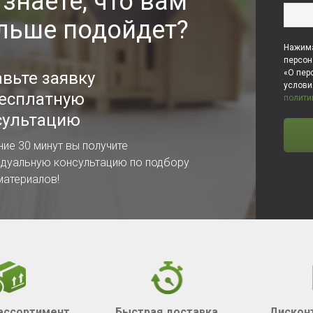
 знаете, что вам
льше подойдет?
Нажима
персон
«О пер
авьте заявку
услов
бесплатную
полити
сультацию
ние 30 минут вы получите
идуальную консультацию по подбору
материалов!
ассортимент
Быстрая доставка
Дискон