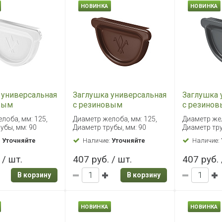
НОВИНКА
НОВИНКА
 универсальная
Заглушка универсальная
Заглушка 
вым
с резиновым
с резино
лем PU, 125/90
уплотнителем PU, 125/90
уплотните
лоба, мм: 125,
Диаметр желоба, мм: 125,
Диаметр жел
RAL8017
RAL7024
убы, мм: 90
Диаметр трубы, мм: 90
Диаметр тру
:
Уточняйте
Наличие:
Уточняйте
Наличие:
 / шт.
407 руб. / шт.
407 руб. 
В корзину
В корзину
НОВИНКА
НОВИНКА