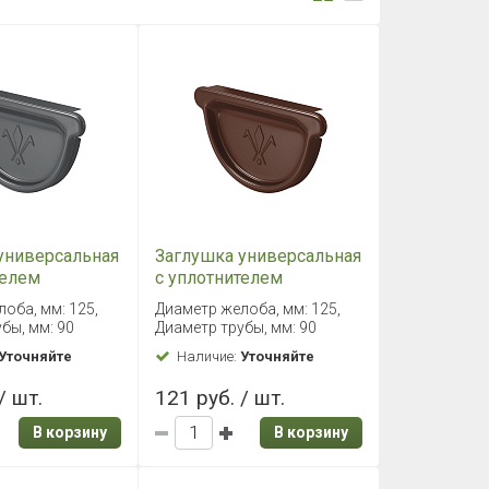
универсальная
Заглушка универсальная
телем
с уплотнителем
em Комфорт
Aquasystem Комфорт
оба, мм: 125,
Диаметр желоба, мм: 125,
PE
RAL8017 PE
бы, мм: 90
Диаметр трубы, мм: 90
Уточняйте
Наличие:
Уточняйте
/ шт.
121 руб. / шт.
В корзину
В корзину