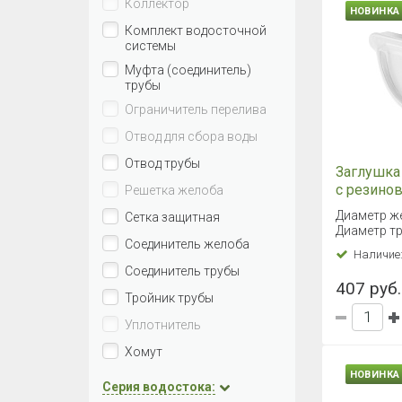
Коллектор
НОВИНКА
Комплект водосточной
системы
Муфта (соединитель)
трубы
Ограничитель перелива
Отвод для сбора воды
Отвод трубы
Заглушка
с резино
Решетка желоба
уплотните
Диаметр же
Сетка защитная
RAL9003
Диаметр тр
Соединитель желоба
Наличие
Соединитель трубы
407 руб.
Тройник трубы
Уплотнитель
Хомут
НОВИНКА
Серия водостока: