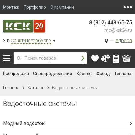
Монтаж
Портфолио
О компании
8 (812) 448-65-75
info@ksk24.ru
Я в
Санкт-Петербурге
Адреса
Распродажа
Спецпредложения
Кровля
Фасад
Теплоизо
Главная
Каталог
Водосточные системы
Водосточные системы
Медный водосток