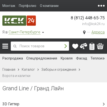
Монтаж
Портфолио
О компании
8 (812) 448-65-75
info@ksk24.ru
Я в
Санкт-Петербурге
Адреса
Распродажа
Спецпредложения
Кровля
Фасад
Теплоизо
Главная
Каталог
Заборы и ограждения
Ворота и калитки
Grand Line / Гранд Лайн
3D Гиттер