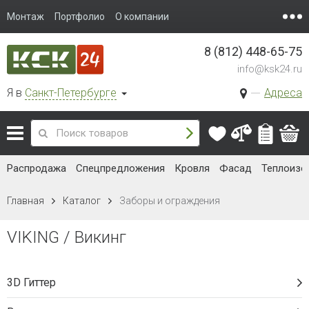
Монтаж
Портфолио
О компании
8 (812) 448-65-75
info@ksk24.ru
Я в
Санкт-Петербурге
Адреса
Распродажа
Спецпредложения
Кровля
Фасад
Теплоизо
Главная
Каталог
Заборы и ограждения
VIKING / Викинг
3D Гиттер