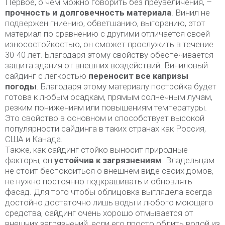
Первое, о чем можно говорить без преувеличения, –
прочность и долговечность материала
. Винил не
подвержен гниению, обветшанию, выгоранию, этот
материал по сравнению с другими отличается своей
износостойкостью, он сможет прослужить в течение
30-40 лет. Благодаря этому свойству обеспечивается
защита здания от внешних воздействий. Виниловый
сайдинг с легкостью
переносит все капризы
погоды
. Благодаря этому материалу постройка будет
готова к любым осадкам, прямым солнечным лучам,
резким понижениям или повышениям температуры.
Это свойство в основном и способствует высокой
популярности сайдинга в таких странах как Россия,
США и Канада.
Также, как сайдинг стойко выносит природные
факторы, он
устойчив к загрязнениям
. Владельцам
не стоит беспокоиться о внешнем виде своих домов,
не нужно постоянно подкрашивать и обновлять
фасад. Для того чтобы облицовка выглядела всегда
достойно достаточно лишь воды и любого моющего
средства, сайдинг очень хорошо отмывается от
внешних загрязнений, если его просто облить водой из