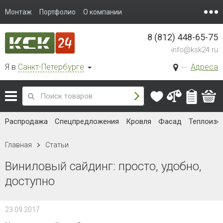
Монтаж
Портфолио
О компании
8 (812) 448-65-75
info@ksk24.ru
Я в
Санкт-Петербурге
Адреса
Распродажа
Спецпредложения
Кровля
Фасад
Теплоизо
Главная
Статьи
Виниловый сайдинг: просто, удобно,
доступно
23.09.2017