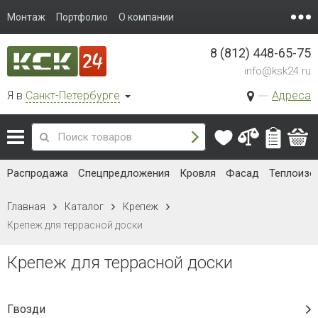
Монтаж
Портфолио
О компании
8 (812) 448-65-75
info@ksk24.ru
Я в
Санкт-Петербурге
Адреса
Распродажа
Спецпредложения
Кровля
Фасад
Теплоизо
Главная
Каталог
Крепеж
Крепеж для террасной доски
Крепеж для террасной доски
Гвозди