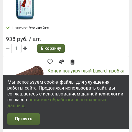
Наличие:
Уточняйте
938 руб. / шт.
В корзину
Конек полукруглый Luxard, пробка
Длина: 395 мм
Мы используем cookie-файлы для улучшения
работы сайта. Продолжая использовать сайт, вы
соглашаетесь с использованием данной технологии
согласно
политике обработки персональных
Наличие:
Уточняйте
данных
.
1 501 руб. / шт.
Принять
1
2
3
4
5
В корзину