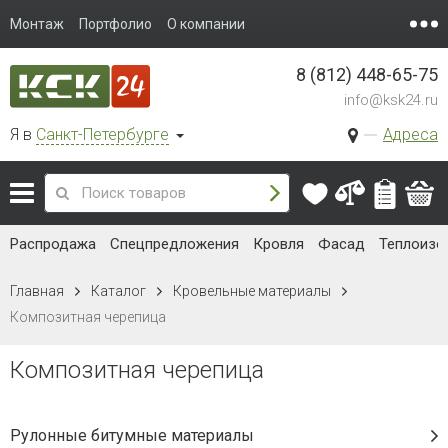
Монтаж
Портфолио
О компании
8 (812) 448-65-75
info@ksk24.ru
Я в
Санкт-Петербурге
Адреса
Распродажа
Спецпредложения
Кровля
Фасад
Теплоизо
Главная
Каталог
Кровельные материалы
Композитная черепица
Композитная черепица
Рулонные битумные материалы