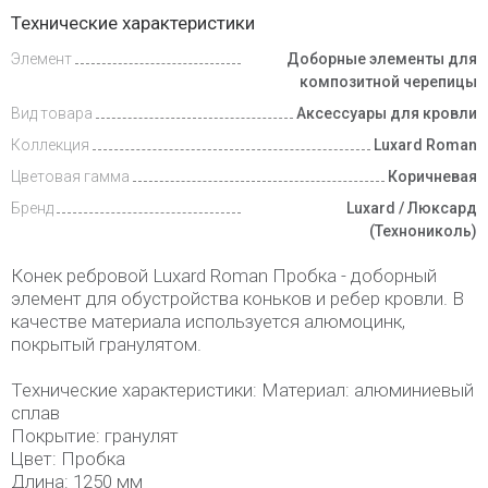
Инструкции
Технические характеристики
Элемент
Доборные элементы для
Доставка
и оплата
композитной черепицы
Вид товара
Аксессуары для кровли
Коллекция
Luxard Roman
Цветовая гамма
Коричневая
Бренд
Luxard / Люксард
(Технониколь)
Конек ребровой Luxard Roman Пробка - доборный
элемент для обустройства коньков и ребер кровли. В
качестве материала используется алюмоцинк,
покрытый гранулятом.
Технические характеристики: Материал: алюминиевый
сплав
Покрытие: гранулят
Цвет: Пробка
Длина: 1250 мм