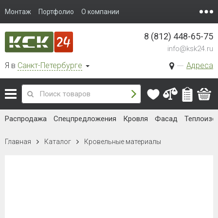
Монтаж
Портфолио
О компании
8 (812) 448-65-75
info@ksk24.ru
Я в
Санкт-Петербурге
Адреса
Распродажа
Спецпредложения
Кровля
Фасад
Теплоизо
Главная
Каталог
Кровельные материалы