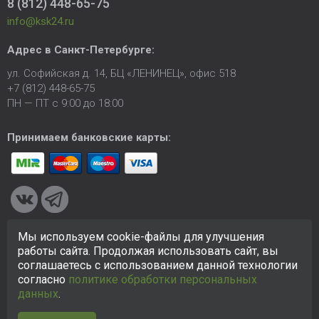
8 (812) 448-65-75
info@ksk24.ru
Адрес в
Санкт-Петербурге
:
ул. Софийская д. 14, БЦ «ЛЕНИНЕЦ», офис 518
+7 (812) 448-65-75
ПН — ПТ с 9:00 до 18:00
Принимаем банковские карты:
Мы используем cookie-файлы для улучшения
© 2005-2026 ООО «КСК». Сайт
https://ksk24.ru
создан
работы сайта. Продолжая использовать сайт, вы
исключительно в информационных целях и любая информация
соглашаетесь с использованием данной технологии
на сайте не является публичной офертой.
Политика в
согласно
политике обработки персональных
отношении персональных данных
данных
.