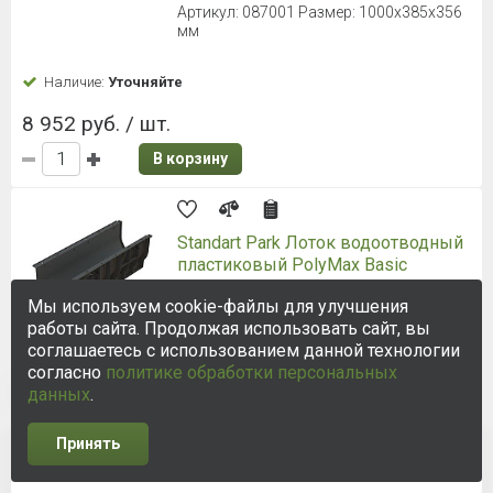
Артикул: 087001 Размер: 1000х385х356
мм
Наличие:
Уточняйте
8 952 руб. / шт.
В корзину
Standart Park Лоток водоотводный
пластиковый PolyMax Basic
1000х385х354 мм
Мы используем cookie-файлы для улучшения
Артикул: 8740 Размер: 1000х385х354 мм
работы сайта. Продолжая использовать сайт, вы
соглашаетесь с использованием данной технологии
согласно
политике обработки персональных
Наличие:
Уточняйте
данных
.
6 187 руб. / шт.
Принять
В корзину
3
4
5
6