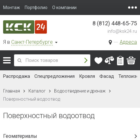
Монтаж
Портфолио
О компании
8 (812) 448-65-75
info@ksk24.ru
Я в
Санкт-Петербурге
Адреса
Распродажа
Спецпредложения
Кровля
Фасад
Теплоизо
Главная
Каталог
Водоотведение и дренаж
Поверхностный водоотвод
Поверхностный водоотвод
Геоматериалы