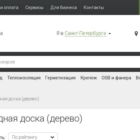
и оплата
Сервисы
Для бизнеса
Контакты
да
Я в
Санкт-Петербурге
д
Теплоизоляция
Герметизация
Крепеж
OSB и фанера
В
ная доска (дерево)
ная доска (дерево)
ть: