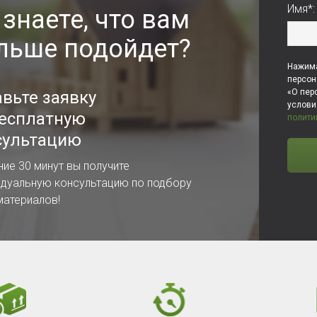
Имя*:
 знаете, что вам
льше подойдет?
Нажима
персон
«О пер
авьте заявку
услов
бесплатную
полити
сультацию
ние 30 минут вы получите
идуальную консультацию по подбору
материалов!