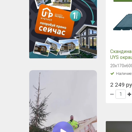
Скандина
UYS окра
20х170х
20х170х60
Укрывная
Наличие
ворс Хво
2 249 ру