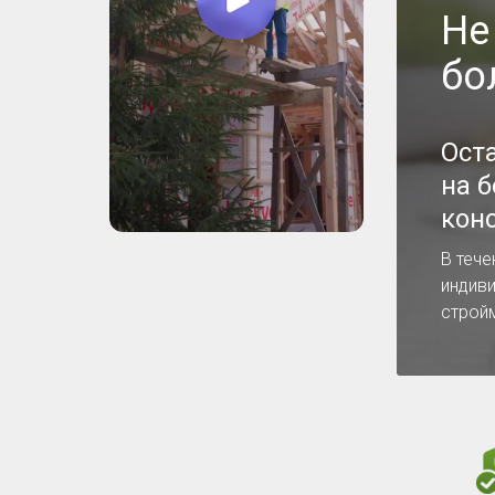
Не
бо
Ост
на 
кон
В тече
индив
строй