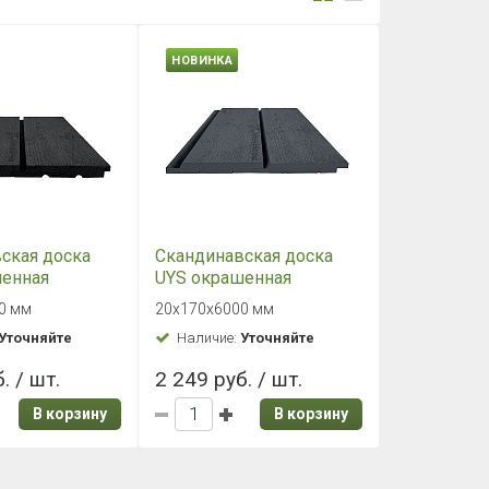
НОВИНКА
ская доска
Скандинавская доска
шенная
UYS окрашенная
000мм
20х170х6000мм
0 мм
20х170х6000 мм
 Поднятый
Укрывная Поднятый
Уточняйте
Наличие:
Уточняйте
 АВ Цвет 564х
ворс Хвоя АВ Цвет 612х
. / шт.
2 249 руб. / шт.
В корзину
В корзину