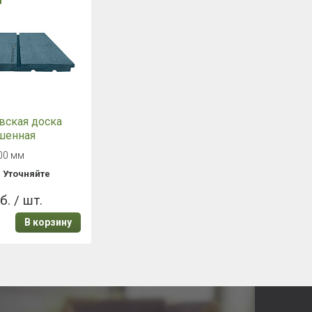
вская доска
шенная
6000мм
00 мм
 Поднятый
:
Уточняйте
я АВ Цвет 606х
б. / шт.
В корзину