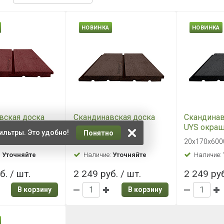
НОВИНКА
НОВИНКА
вская доска
Скандинавская доска
Скандинав
шенная
UYS окрашенная
UYS окра
ильтры. Это удобно!
Понятно
6000мм
20х170х6000мм
20х170х6
00 мм
20х170х6000 мм
20х170х600
 Поднятый
Укрывная Поднятый
Укрывная
:
Уточняйте
Наличие:
Уточняйте
Наличие:
я АВ Цвет 524х
ворс Хвоя АВ Цвет 548х
ворс Хвоя
б. / шт.
2 249 руб. / шт.
2 249 руб
В корзину
В корзину