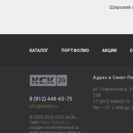
Широкий 
КАТАЛОГ
ПОРТФОЛИО
АКЦИИ
О
Адрес в
Санкт-Пе
ул. Софийская д. 
518
8 (812) 448-65-75
+7 (812) 448-65-75
info@ksk24.ru
ПН — ПТ с 9:00 до 1
© 2005-2026 ООО «КСК».
Сайт
https://ksk24.ru
создан исключительно в
информационных целях и