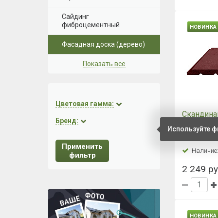
Сайдинг
фиброцементный
НОВИНКА
Фасадная доска (дерево)
Показать все
Цветовая гамма:
Скандина
Бренд:
UYS окра
Используйте ф
20х170х
20х170х60
Укрывная
Применить
Наличие
ворс Хво
фильтр
2 249 ру
НОВИНКА