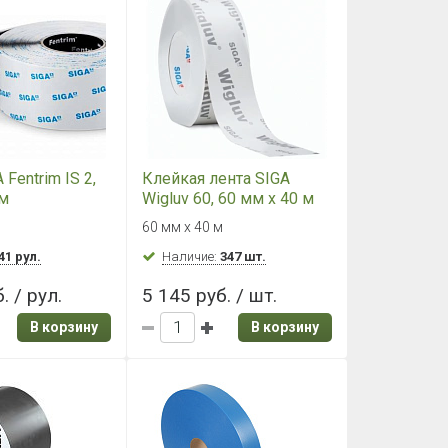
 Fentrim IS 2,
Клейкая лента SIGA
м
Wigluv 60, 60 мм х 40 м
60 мм х 40 м
41 рул.
Наличие:
347 шт.
. / рул.
5 145 руб. / шт.
В корзину
В корзину