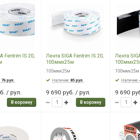
 Fentrim IS 20,
Лента SIGA Fentrim IS 20,
Лента SIGA
м
100ммх25м
100ммх25
100ммх25м
100ммх25м
:
76 рул.
Наличие:
85 рул.
Наличие:
б. / рул.
9 690 руб. / рул.
9 690 руб
В корзину
В корзину