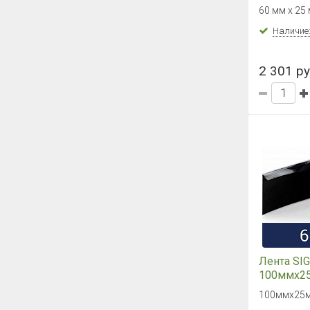
акрилова
60 мм х 25
одностор
армирова
Наличие
самоклея
2 301 ру
Лента SIGA
100ммх25
шт)
100ммх25