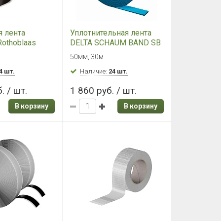
 лента
Уплотнительная лента
Rothoblaas
DELTA SCHAUM BAND SB
50 (30м)
м
50мм, 30м
4 шт.
Наличие:
24 шт.
. / шт.
1 860 руб. / шт.
В корзину
В корзину