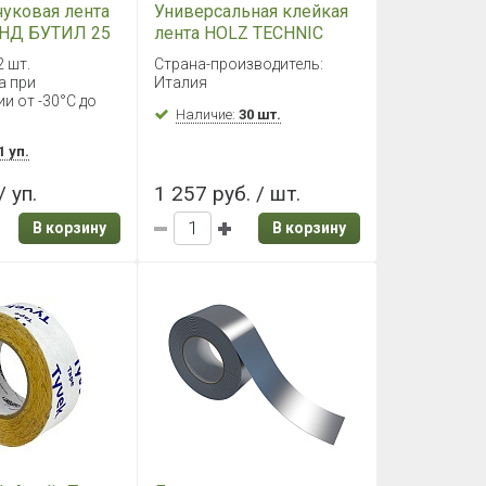
чуковая лента
Универсальная клейкая
НД БУТИЛ 25
лента HOLZ TECHNIC
2 шт.)
CLARA 15м х 60мм
2 шт.
Страна-производитель:
а при
Италия
и от -30°С до
Наличие:
30 шт.
1 уп.
/ уп.
1 257 руб. / шт.
В корзину
В корзину