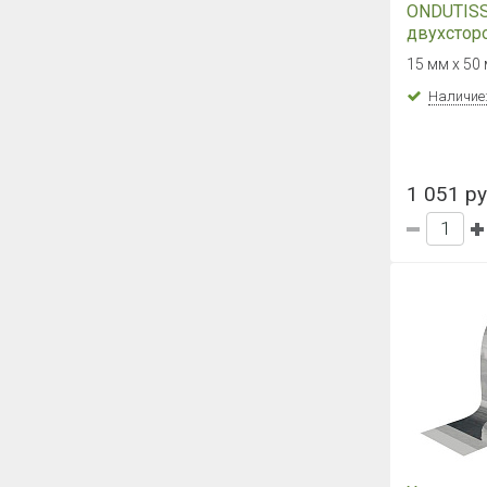
ONDUTISS 
двухстор
бутилкау
15 мм х 50 
соедините
мм х 50 м
Наличие
1 051 ру