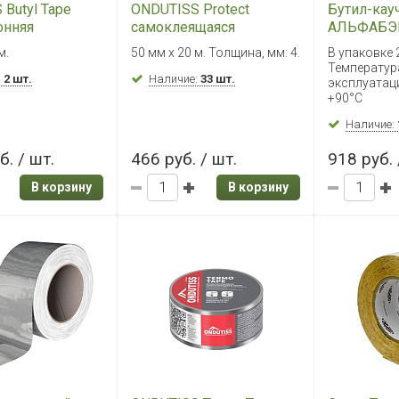
Butyl Tape
ONDUTISS Protect
Бутил-кау
онняя
самоклеящаяся
АЛЬФАБЭ
чуковая
уплотнительная лента из
м *15 мм (
м.
50 мм х 20 м. Толщина, мм: 4.
В упаковке 
льная лента,15
пенополиэтилена с
Температур
:
2 шт.
защитным покрытием,
Наличие:
33 шт.
эксплуатаци
50 мм х 20 м
+90°С
Наличие:
б. / шт.
466 руб. / шт.
918 руб. 
В корзину
В корзину