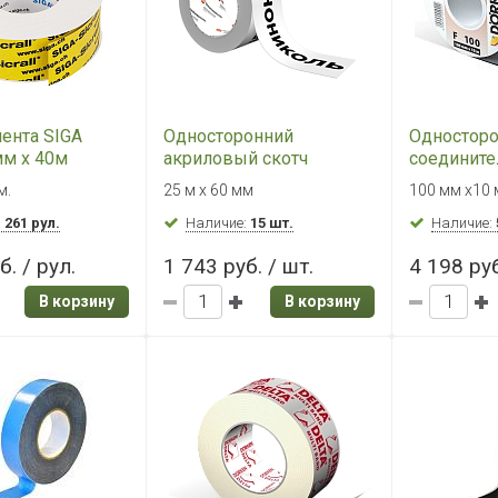
ента SIGA
Односторонний
Одностор
0мм x 40м
акриловый скотч
соедините
ТЕХНОНИКОЛЬ
DELTA FLE
м.
25 м х 60 мм
100 мм х10 
АЛЬФАБЭНД 60
(100 мм)
:
261 рул.
Наличие:
15 шт.
Наличие:
б. / рул.
1 743 руб. / шт.
4 198 руб
В корзину
В корзину