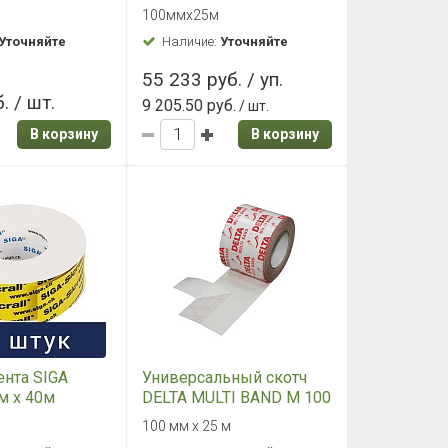
ирина)
шт)
100ммх25м
Уточняйте
Наличие:
Уточняйте
55 233 руб. / уп.
. / шт.
9 205.50 руб.
/ шт.
В корзину
В корзину
ента SIGA
Универсальный скотч
мм x 40м
DELTA MULTI BAND M 100
10 шт)
(100мм)
м
100 мм х 25 м