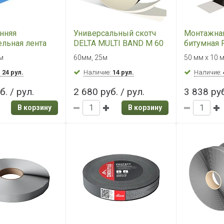
нняя
Универсальный скотч
Монтажная
ельная лента
DELTA MULTI BAND M 60
битумная 
O TAPE 38мм
(60мм)
BLACK
 м
60мм, 25м
50 мм x 10 
:
24 рул.
Наличие:
14 рул.
Наличие:
б. / рул.
2 680 руб. / рул.
3 838 руб
В корзину
В корзину