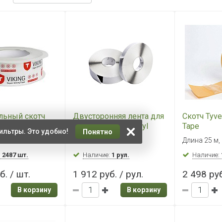
льный скотч
Двусторонняя лента для
Скотч Tyve
per Strong Tape
мембран Tyvek Butyl
Tape
ильтры. Это удобно!
Понятно
5м
Tape, 30 м
5м х 50 мм
20 мм х 30 м
Длина 25 м,
:
2487 шт.
Наличие:
1 рул.
Наличие:
б. / шт.
1 912 руб. / рул.
2 498 руб
В корзину
В корзину