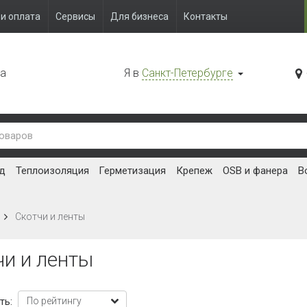
и оплата
Сервисы
Для бизнеса
Контакты
да
Я в
Санкт-Петербурге
д
Теплоизоляция
Герметизация
Крепеж
OSB и фанера
В
Скотчи и ленты
чи и ленты
ть: