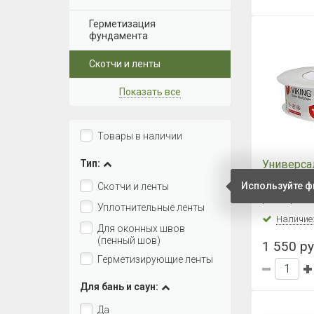
Герметизация
фундамента
Скотчи и ленты
Показать все
Товары в наличии
Тип:
Универса
VIKING Su
Используйте ф
Скотчи и ленты
50мм х 2
размеры: 2
Уплотнительные ленты
Наличие
Для оконных швов
(пенный шов)
1 550 ру
Герметизирующие ленты
Для бань и саун:
Да