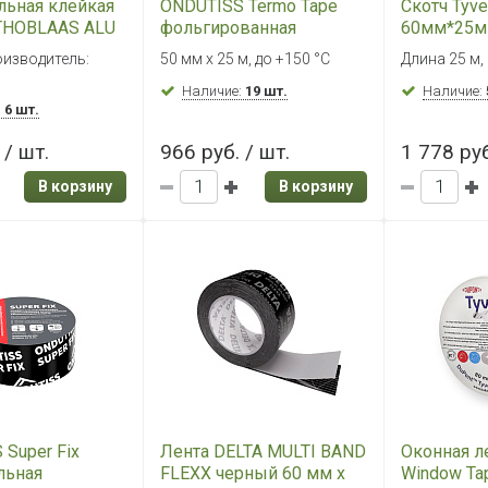
льная клейкая
ONDUTISS Termo Tape
Скотч Tyve
THOBLAAS ALU
фольгированная
60мм*25м
м х 50 мм
самоклеящаяся лента, 50
оизводитель:
50 мм х 25 м, до +150 °С
Длина 25 м,
мм х 25 м
Наличие:
19 шт.
Наличие:
:
6 шт.
 / шт.
966 руб. / шт.
1 778 руб
В корзину
В корзину
Super Fix
Лента DELTA MULTI BAND
Оконная л
льная
FLEXX черный 60 мм х
Window Ta