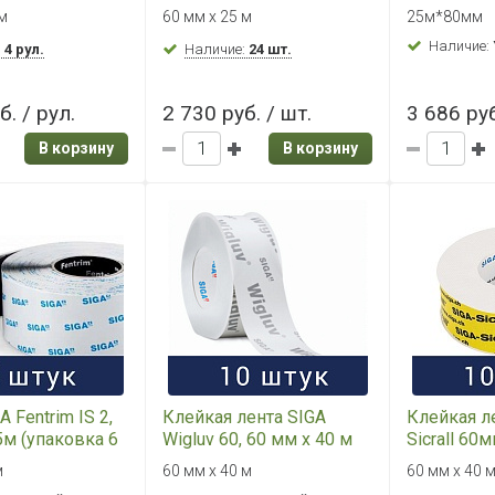
я
25 м
/ 80 мм ш
 м
60 мм х 25 м
25м*80мм
онняя
Наличие:
нная
:
4 рул.
Наличие:
24 шт.
щаяся лента
б. / рул.
2 730 руб. / шт.
3 686 руб
В корзину
В корзину
 Fentrim IS 2,
Клейкая лента SIGA
Клейкая л
м (упаковка 6
Wigluv 60, 60 мм х 40 м
Sicrall 60
(упаковка 10 шт)
(упаковка 
м
60 мм х 40 м
60 мм х 40 