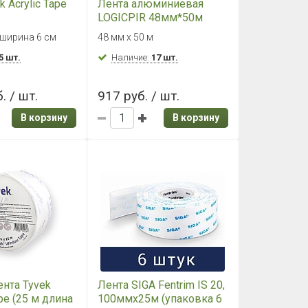
k Acrylic Tape
Лента алюминиевая
LOGICPIR 48мм*50м
 ширина 6 см
48 мм х 50 м
5 шт.
Наличие:
17 шт.
. / шт.
917 руб. / шт.
В корзину
В корзину
ента Tyvek
Лента SIGA Fentrim IS 20,
pe (25 м длина
100ммх25м (упаковка 6