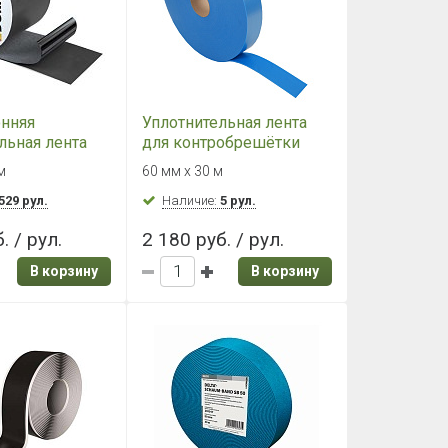
онняя
Уплотнительная лента
льная лента
для контробрешётки
XX BAND F 100
DELTA SCHAUM BAND SB
м
60 мм х 30 м
60 (60мм)
529 рул.
Наличие:
5 рул.
. / рул.
2 180 руб. / рул.
В корзину
В корзину