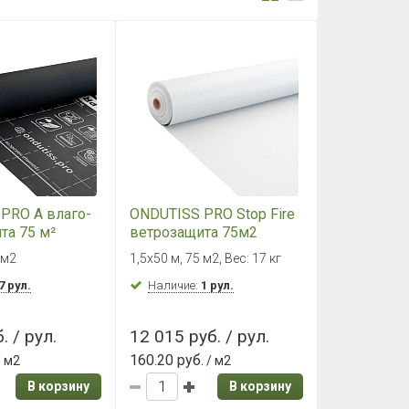
PRO A влаго-
ONDUTISS PRO Stop Fire
та 75 м²
ветрозащита 75м2
 м2
1,5х50 м, 75 м2, Вес: 17 кг
7 рул.
Наличие:
1 рул.
. / рул.
12 015 руб. / рул.
160.20 руб.
 м2
/ м2
В корзину
В корзину