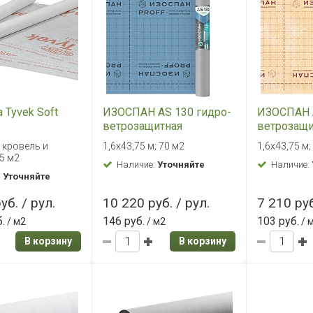
 Tyvek Soft
ИЗОСПАН АS 130 гидро-
ИЗОСПАН 
ветрозащитная
ветрозащи
паропроницаемая
паропрон
 кровель и
1,6х43,75 м; 70 м2
1,6х43,75 м;
мембрана
мембрана
5 м2
Наличие:
Уточняйте
Наличие:
:
Уточняйте
уб. / рул.
10 220 руб. / рул.
7 210 руб
.
146 руб.
103 руб.
/ м2
/ м2
/ 
В корзину
В корзину