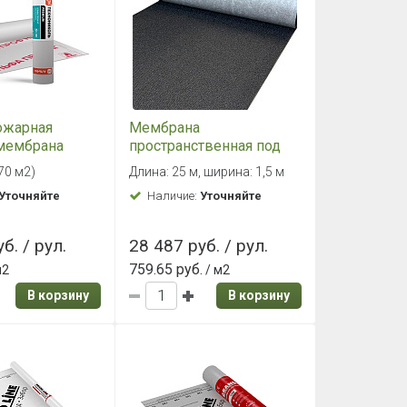
ожарная
Мембрана
мембрана
пространственная под
КОЛЬ АЛЬФА
фальцевую кровлю
(70 м2)
Длина: 25 м, ширина: 1,5 м
шир. 1,27 м
Grand Line Falz Vent
Уточняйте
Наличие:
Уточняйте
(37,5м2)
б. / рул.
28 487 руб. / рул.
759.65 руб.
м2
/ м2
В корзину
В корзину