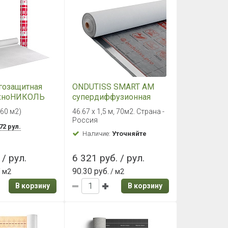
гозащитная
ONDUTISS SMART AM
ехноНИКОЛЬ
супердиффузионная
0 м2
мембрана 70 м²
(60 м2)
46.67 х 1,5 м, 70м2. Страна -
Россия
72 рул.
Наличие:
Уточняйте
 / рул.
6 321 руб. / рул.
90.30 руб.
 м2
/ м2
В корзину
В корзину