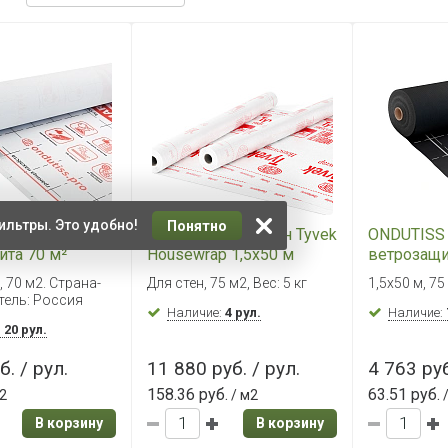
ильтры. Это удобно!
Понятно
 SMART А
Мембрана для стен Tyvek
ONDUTISS 
ита 70 м²
Housewrap 1,5х50 м
ветрозащи
, 70 м2. Страна-
Для стен, 75 м2, Вес: 5 кг
1,5х50 м, 75
тель: Россия
Наличие:
4 рул.
Наличие:
:
20 рул.
б. / рул.
11 880 руб. / рул.
4 763 руб
158.36 руб.
63.51 руб.
2
/ м2
/
В корзину
В корзину