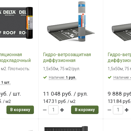
ляционная
Гидро-ветрозащитная
Гидро-вет
 подкладочный
диффузионная
диффузио
LTA ROOF,
мембрана
мембрана
5 м2. Плотность:
1,5х50м, 75 м2/рул.
1,5х50м, 75
5м²
ТехноНИКОЛЬ MASTER
ТехноНИК
ВЕНТ 150 (75 м2)
Наличие:
1 рул.
ВЕНТ 130 
Наличие:
:
1 шт.
уб. / шт.
11 048 руб. / рул.
9 888 руб
.
147.31 руб.
131.84 руб
/ м2
/ м2
В корзину
В корзину