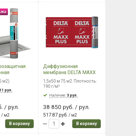
АЖА
розащитная
Диффузионная
нная
мембрана DELTA MAXX
PLUS 75 м²
75 м2)
1,5х50 м 75 м2. Плотность:
ОЛЬ Альфа
190 г/м²
11 рул.
Наличие:
3 рул.
. / рул.
38 850 руб. / рул.
.
517.87 руб.
/ м2
/ м2
В корзину
В корзину