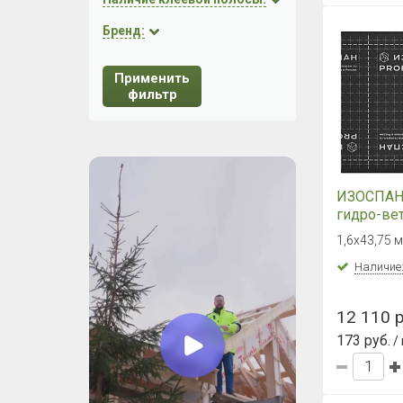
Бренд:
Применить
фильтр
ИЗОСПАН
гидро-ве
паропрон
1,6х43,75 м
усиленна
(70м2)
Наличие
12 110 р
173 руб.
/