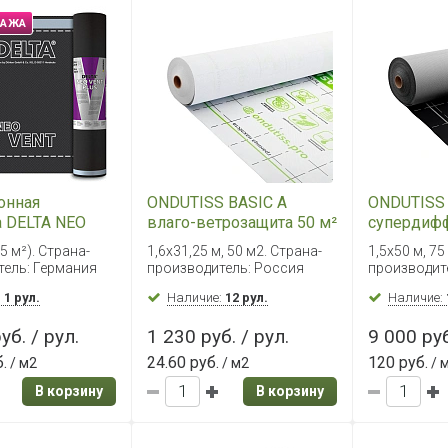
ДАЖА
онная
ONDUTISS BASIC A
ONDUTISS
 DELTA NEO
влаго-ветрозащита 50 м²
супердиф
S 75 м²
мембрана 
75 м²). Страна-
1,6х31,25 м, 50 м2. Страна-
1,5х50 м, 75
тель: Германия
производитель: Россия
производит
:
1 рул.
Наличие:
12 рул.
Наличие:
уб. / рул.
1 230 руб. / рул.
9 000 руб
.
24.60 руб.
120 руб.
/ м2
/ м2
/ 
В корзину
В корзину