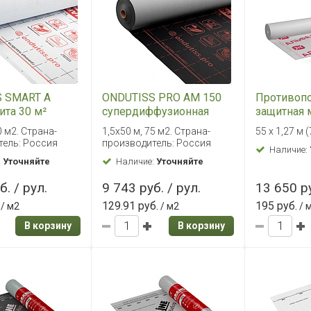
 SMART А
ONDUTISS PRO AM 150
Противоп
ита 30 м²
супердиффузионная
защитная 
мембрана 75 м²
ТехноНИ
0 м2. Страна-
1,5х50 м, 75 м2. Страна-
55 х 1,27 м 
ПРОФ НГ, 
тель: Россия
производитель: Россия
Наличие:
:
Уточняйте
Наличие:
Уточняйте
б. / рул.
9 743 руб. / рул.
13 650 ру
129.91 руб.
195 руб.
/ м2
/ м2
/ 
В корзину
В корзину