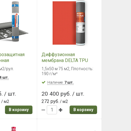
розащитная
Диффузионная
нная
мембрана DELTA TPU
PLUS 1,5х50м 75м²
 м2/рул.
1,5х50 м 75 м2, Плотность:
ОЛЬ MASTER
190 г/м²
(75м2)
4 шт.
Наличие:
7 шт.
. / шт.
20 400 руб. / шт.
.
272 руб.
/ м2
/ м2
В корзину
В корзину