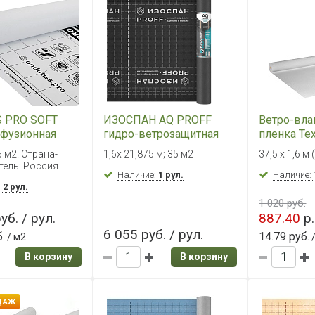
 PRO SOFT
ИЗОСПАН AQ PROFF
Ветро-вла
фузионная
гидро-ветрозащитная
пленка Т
 75 м²
паропроницаемая
ДАЧА А, 6
5 м2. Страна-
1,6х 21,875 м; 35 м2
37,5 х 1,6 м 
усиленная мембрана (35
тель: Россия
м2)
Наличие:
1 рул.
Наличие:
:
2 рул.
1 020 руб.
уб. / рул.
887.40
р.
6 055 руб. / рул.
.
14.79 руб.
/ м2
/
В корзину
В корзину
ДАЖ