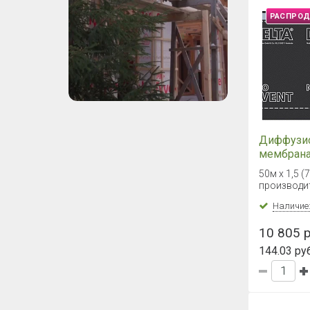
РАСПРО
Диффузи
мембрана
VENT PLU
50м х 1,5 (
производи
Наличие
10 805 р
144.03 руб