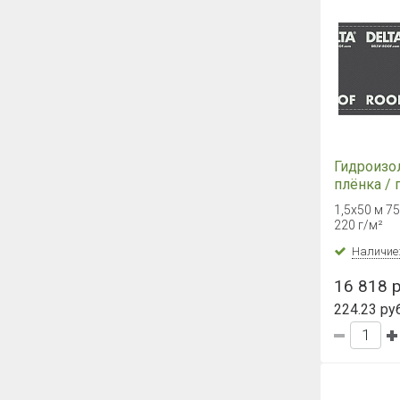
Гидроизо
плёнка /
ковёр DE
1,5х50 м 7
1,5х50, 7
220 г/м²
Наличие
16 818 р
224.23 руб