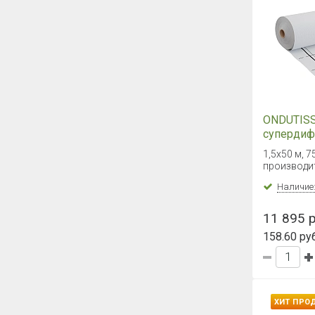
ONDUTISS
супердиф
мембрана
1,5х50 м, 7
производи
Наличие
11 895 р
158.60 руб
ХИТ ПРО