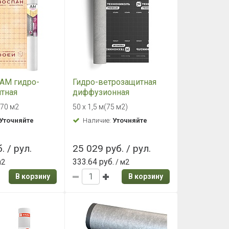
АМ гидро-
Гидро-ветрозащитная
тная
диффузионная
ицаемая
мембрана
 70 м2
50 х 1,5 м(75 м2)
ТехноНИКОЛЬ Альфа
Уточняйте
Наличие:
Уточняйте
ТОП
. / рул.
25 029 руб. / рул.
333.64 руб.
м2
/ м2
В корзину
В корзину