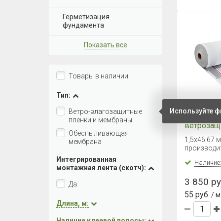
Герметизация
фундамента
Показать все
Товары в наличии
Тип:
Используйте ф
Ветро-влагозащитные
ONDUTISS
пленки и мембраны
ветрозащ
Обеспыливающая
1,5х46.67 м
мембрана
производи
Интегрированная
Наличие
монтажная лента (скотч):
3 850 ру
Да
55 руб.
/ м
Длина, м:
Наличие клеевой полосы: