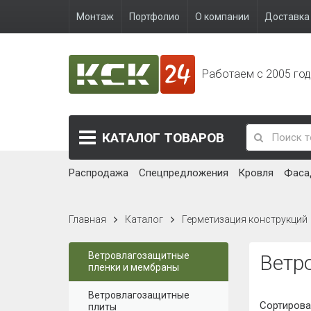
Монтаж
Портфолио
О компании
Доставка 
Работаем с 2005 го
КАТАЛОГ
ТОВАРОВ
Распродажа
Спецпредложения
Кровля
Фаса
Главная
Каталог
Герметизация конструкций
Ветровлагозащитные
Ветр
пленки и мембраны
Ветровлагозащитные
Сортирова
плиты