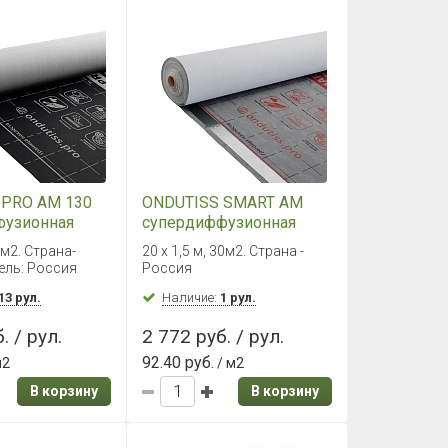
 PRO AM 130
ONDUTISS SMART AM
фузионная
супердиффузионная
75 м²
мембрана 30 м²
 м2. Страна-
20 х 1,5 м, 30м2. Страна -
ель: Россия
Россия
13 рул.
Наличие:
1 рул.
. / рул.
2 772 руб. / рул.
92.40 руб.
м2
/ м2
В корзину
В корзину