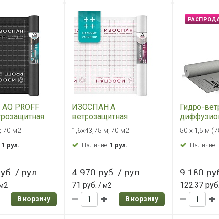
РАСПРОД
 AQ PROFF
ИЗОСПАН А
Гидро-вет
трозащитная
ветрозащитная
диффузио
ицаемая
паропроницаемая
мембрана
; 70 м2
1,6х43,75 м; 70 м2
50 х 1,5 м (
я мембрана
мембрана
ТехноНИК
:
1 рул.
Наличие:
1 рул.
ВЕНТ 150
Наличие:
уб. / рул.
4 970 руб. / рул.
9 180 руб
71 руб.
122.37 руб
 м2
/ м2
В корзину
В корзину