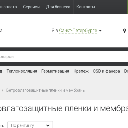
и оплата
Сервисы
Для бизнеса
Контакты
да
Я в
Санкт-Петербурге
д
Теплоизоляция
Герметизация
Крепеж
OSB и фанера
В
Ветровлагозащитные пленки и мембраны
овлагозащитные пленки и мембр
ть: