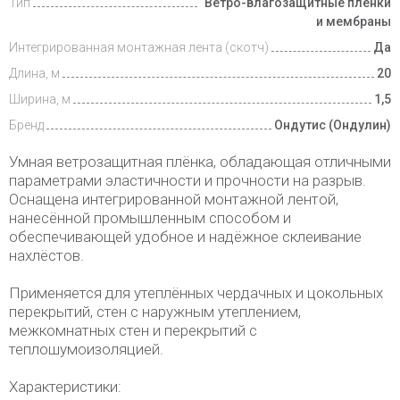
Тип
Ветро-влагозащитные пленки
Доставка
и оплата
и мембраны
Интегрированная монтажная лента (скотч)
Да
Длина, м
20
Ширина, м
1,5
Бренд
Ондутис (Ондулин)
Умная ветрозащитная плёнка, обладающая отличными
параметрами эластичности и прочности на разрыв.
Оснащена интегрированной монтажной лентой,
нанесённой промышленным способом и
обеспечивающей удобное и надёжное склеивание
нахлёстов.
Применяется для утеплённых чердачных и цокольных
перекрытий, стен с наружным утеплением,
межкомнатных стен и перекрытий с
теплошумоизоляцией.
Характеристики: