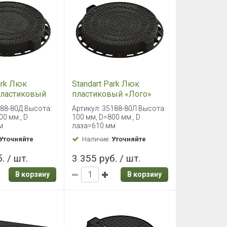
ark Люк
Standart Park Люк
пластиковый
пластиковый «Лого»
черный
черный
188-80Д Высота:
Артикул: 35188-80Л Высота:
00 мм., D
100 мм, D=800 мм., D
м
лаза=610 мм
Уточняйте
Наличие:
Уточняйте
. / шт.
3 355 руб. / шт.
В корзину
В корзину