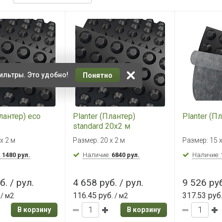
ильтры. Это удобно!
Понятно
Плантер) eco
Planter (Плантер)
Planter (П
standard 20x2 м
х 2 м
Размер: 20 х 2 м
Размер: 15 х
:
1480 рул.
Наличие:
6840 рул.
Наличие:
б. / рул.
4 658 руб. / рул.
9 526 руб
116.45 руб.
317.53 руб
/ м2
/ м2
В корзину
В корзину