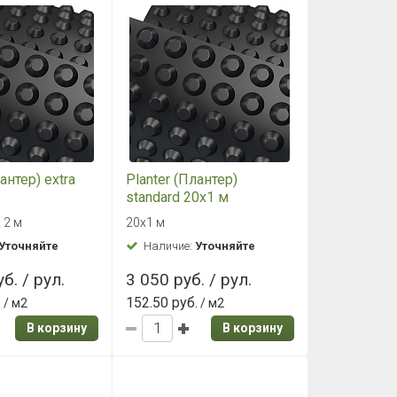
антер) extra
Planter (Плантер)
standard 20х1 м
 2 м
20х1 м
Уточняйте
Наличие:
Уточняйте
б. / рул.
3 050 руб. / рул.
.
152.50 руб.
/ м2
/ м2
В корзину
В корзину