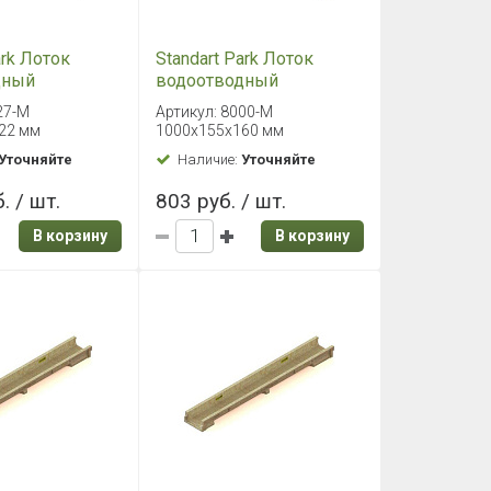
ark Лоток
Standart Park Лоток
дный
водоотводный
ый PolyMax
пластиковый PolyMax
27-М
Артикул: 8000-М
0х140х122 мм
Basic 1000х155х160 мм
22 мм
1000х155х160 мм
Уточняйте
Наличие:
Уточняйте
. / шт.
803 руб. / шт.
В корзину
В корзину