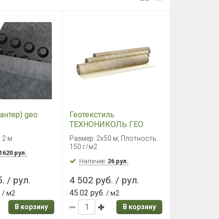
лантер) geo
Геотекстиль
ТЕХНОНИКОЛЬ ГЕО
Лайт 150, 2х50м
 2 м
Размер: 2х50 м, Плотность:
150 г/м2
1620 рул.
Наличие:
26 рул.
. / рул.
4 502 руб. / рул.
.
45.02 руб.
/ м2
/ м2
В корзину
В корзину