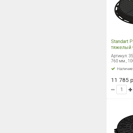
Standart 
тяжелый 
запорным
Артикул: 3
уплотня
760 мм., 1
прокладк
Наличие
11 785 р