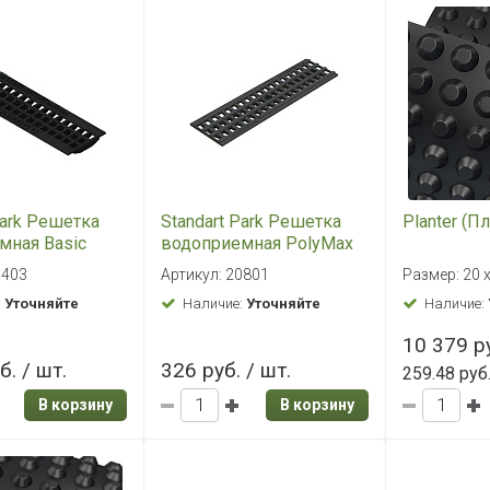
Park Решетка
Standart Park Решетка
Planter (Пл
мная Basic
водоприемная PolyMax
гунная
Basic РВ-10.14.50
0403
Артикул: 20801
Размер: 20 х
)
пластиковая ячеистая
:
Уточняйте
Наличие:
Уточняйте
Наличие:
20801
10 379 ру
б. / шт.
326 руб. / шт.
259.48 руб
В корзину
В корзину