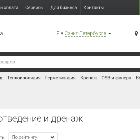
и оплата
Сервисы
Для бизнеса
Контакты
да
Я в
Санкт-Петербурге
д
Теплоизоляция
Герметизация
Крепеж
OSB и фанера
В
отведение и дренаж
ть: