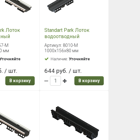
ark Лоток
Standart Park Лоток
дный
водоотводный
ый PolyMax
пластиковый PolyMax
57-М
Артикул: 8010-М
0х156х62 мм
Basic 1000х156х80 мм
0 мм
1000х156х80 мм
Уточняйте
Наличие:
Уточняйте
. / шт.
644 руб. / шт.
В корзину
В корзину