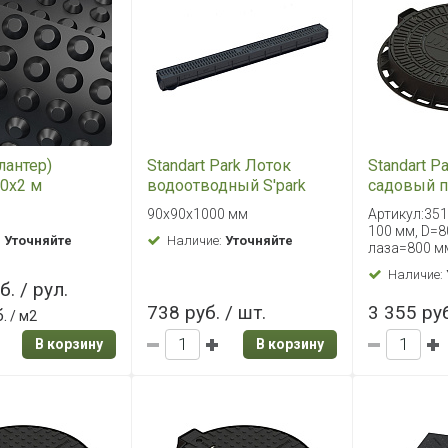
Плантер)
Standart Park Лоток
Standart P
10х2 м
водоотводный S'park
садовый 
пластиковый с
«Домик» 
90х90х1000 мм
Артикул:35
решеткой
100 мм, D=8
:
Уточняйте
Наличие:
Уточняйте
лаза=800 м
Наличие:
б. / рул.
738 руб. / шт.
3 355 руб
.
/ м2
В корзину
В корзину