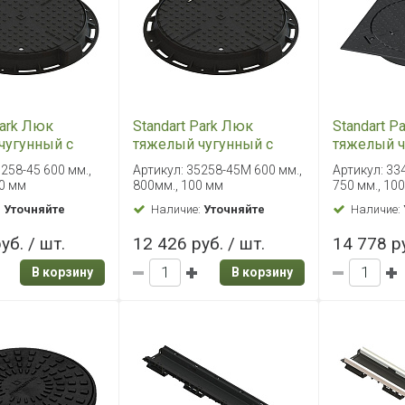
Park Люк
Standart Park Люк
Standart P
чугунный с
тяжелый чугунный с
тяжелый ч
 устройством с
запорным устройством с
квадратно
5258-45 600 мм.,
Артикул: 35258-45М 600 мм.,
Артикул: 33
ющей
уплотняющей
запорным
00 мм
800мм., 100 мм
750 мм., 10
ой 760 мм
прокладкой 800мм
750мм
:
Уточняйте
Наличие:
Уточняйте
Наличие:
уб. / шт.
12 426 руб. / шт.
14 778 ру
В корзину
В корзину