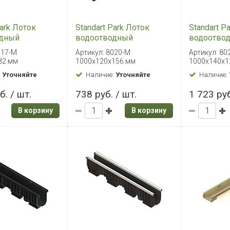
Park Лоток
Standart Park Лоток
Standart P
одный
водоотводный
водоотво
вый PolyMax
пластиковый PolyMax
пластиков
017-М
Артикул: 8020-М
Артикул: 80
00х140х82 мм
Basic 1000х120х156 мм
Basic 100
82 мм
1000х120х156 мм
1000х140х1
:
Уточняйте
Наличие:
Уточняйте
Наличие:
б. / шт.
738 руб. / шт.
1 723 руб
В корзину
В корзину