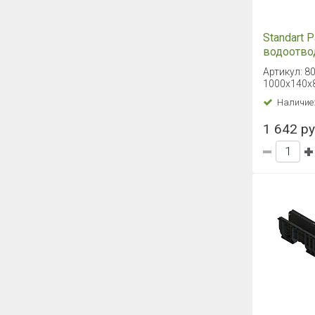
Standart 
водоотв
пластико
Артикул: 8
Basic 10
1000х140х
Наличие
1 642 ру