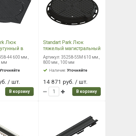
ark Люк
Standart Park Люк
угунный в
тяжелый магистральный
м корпусе с
чугунный с запорным
458-44 600 мм.,
Артикул: 35258-55M 610 мм.,
 устройством
устройством с
0 мм
800 мм., 100 мм
уплотняющей
Уточняйте
Наличие:
Уточняйте
прокладкой 800 мм
б. / шт.
14 871 руб. / шт.
В корзину
В корзину