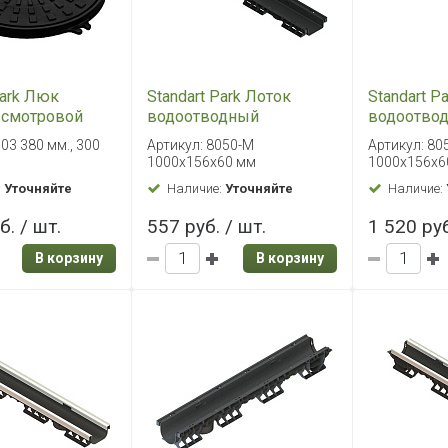
Park Люк
Standart Park Лоток
Standart P
 смотровой
водоотводный
водоотво
пластиковый PolyMax
пластиков
03 380 мм., 300
Артикул: 8050-М
Артикул: 80
Basic 1000х156х60 мм
Basic 100
1000х156х60 мм
1000х156х6
:
Уточняйте
Наличие:
Уточняйте
Наличие:
б. / шт.
557 руб. / шт.
1 520 руб
В корзину
В корзину