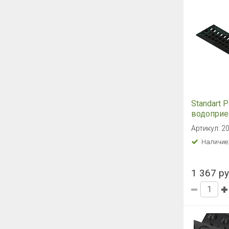
Standart 
водоприе
DN100 чу
Артикул: 2
(ячеиcтая
Наличие
1 367 ру