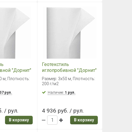
ль
Геотекстиль
вной "Дорнит"
иглопробивной "Дорнит"
м
200, 3*50м
0 м, Плотность:
Размер: 3х50 м, Плотность:
200 г/м2
57 рул.
Наличие:
1 рул.
. / рул.
4 936 руб. / рул.
В корзину
В корзину