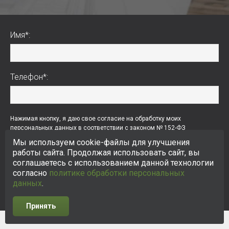
Имя*:
Телефон*:
Нажимая кнопку, я даю свое согласие на обработку моих
персональных данных в соответствии с законом № 152-ФЗ
«О персональных данных» от 27.07.2006 и принимаю условия
Мы используем cookie-файлы для улучшения
пользовательского соглашения
, а также условия
политики обработки
работы сайта. Продолжая использовать сайт, вы
персональных данных
.
соглашаетесь с использованием данной технологии
согласно
политике обработки персональных
ОТПРАВИТЬ
данных
.
Принять