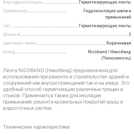
Вид гидроизоляции
Герметизирующие ленты
Доставка
и оплата
Применение
Гидроизоляция швов и
примыканий
Тип
Герметизирующие ленты
Длина, м
3
Цветовая гамма
Коричневая
Бренд
Nicoband / Никобанд
(Технониколь)
Лента NICOBAND (Никобенд) предназначена для
использования при ремонте и строительстве зданий и
сооружений как внутри помещений так и на улице. Это
удобный способ герметизации различных трещин и
стыков. Применяется также для изоляции
примыканий, ремонта кровельных покрытий крыш и
водосточных систем.
Технические характеристики: