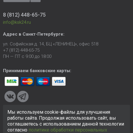
8 (812) 448-65-75
info@ksk24.ru
Адрес в
Санкт-Петербурге
:
ул. Софийская д. 14, БЦ «ЛЕНИНЕЦ», офис 518
+7 (812) 448-65-75
ПН — ПТ с 9:00 до 18:00
Принимаем банковские карты:
Мы используем cookie-файлы для улучшения
© 2005-2026 ООО «КСК». Сайт
https://ksk24.ru
создан
работы сайта. Продолжая использовать сайт, вы
исключительно в информационных целях и любая информация
соглашаетесь с использованием данной технологии
на сайте не является публичной офертой.
Политика в
согласно
политике обработки персональных
отношении персональных данных