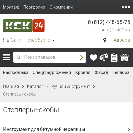
Монтаж
Портфолио
О компании
8 (812) 448-65-75
info@ksk24.ru
Я в
Санкт-Петербурге
Адреса
Распродажа
Спецпредложения
Кровля
Фасад
Теплоизо
Главная
Каталог
Ручной инструмент
Степлеры+скобы
Степлеры+скобы
Инструмент для битумной черепицы