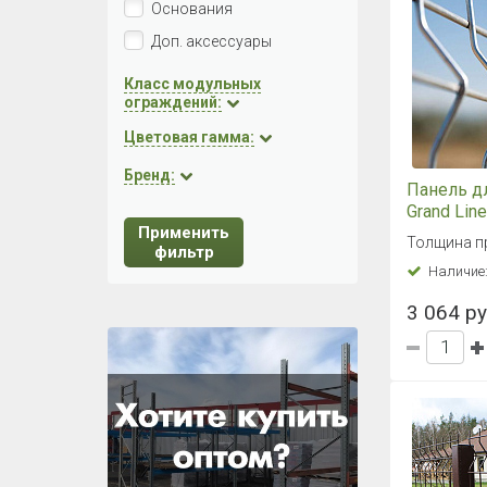
Основания
Доп. аксессуары
Класс модульных
ограждений:
Цветовая гамма:
Бренд:
Панель д
Grand Lin
Применить
2,43x2,5 
Толщина пр
фильтр
Наличие
3 064 ру