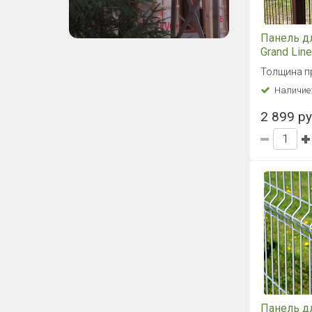
Панель д
Grand Lin
2,03x2,5 
Толщина п
(коричне
Наличие
2 899 ру
Панель д