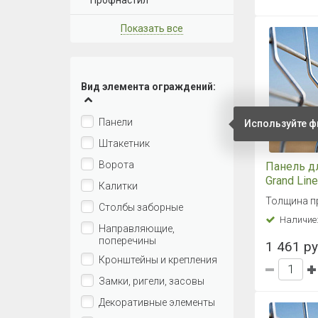
Профнастил
Показать все
Вид элемента ограждений:
Панели
Используйте ф
Штакетник
Ворота
Панель д
Grand Lin
Калитки
1,03x2,5 
Толщина пр
Столбы заборные
Наличие
Направляющие,
поперечины
1 461 ру
Кронштейны и крепления
Замки, ригели, засовы
Декоративные элементы