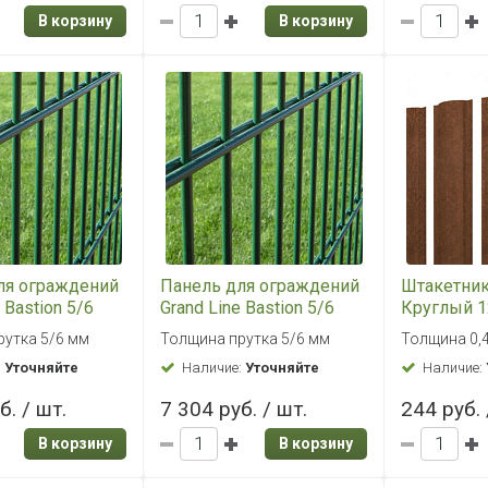
В корзину
В корзину
ля ограждений
Панель для ограждений
Штакетник
 Bastion 5/6
Grand Line Bastion 5/6
Круглый 1
RAL 6005
2,03x2,5 RAL 6005
Double 0,4
рутка 5/6 мм
Толщина прутка 5/6 мм
Толщина 0,
)
(зеленый)
:
Уточняйте
Наличие:
Уточняйте
Наличие:
б. / шт.
7 304 руб. / шт.
244 руб. 
В корзину
В корзину