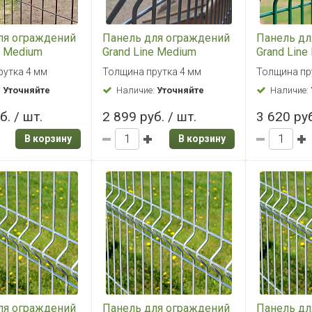
ля ограждений
Панель для ограждений
Панель дл
e Medium
Grand Line Medium
Grand Line
RAL 8017
2,03x2,5 RAL 7040
RAL 6005 
рутка 4 мм
Толщина прутка 4 мм
Толщина пр
вый)
(серый)
:
Уточняйте
Наличие:
Уточняйте
Наличие:
б. / шт.
2 899 руб. / шт.
3 620 руб
В корзину
В корзину
ля ограждений
Панель для ограждений
Панель дл