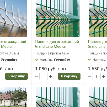
ля ограждений
Панель для ограждений
Панель дл
e Medium
Grand Line Medium
Grand Line
цинк
0,63x2,5 RAL 6005
1,03x2,5 R
утка 3,8 мм
Толщина прутка 4 мм
Толщина пр
(зеленый)
(зеленый)
:
Уточняйте
Наличие:
Уточняйте
Наличие:
б. / шт.
1 080 руб. / шт.
1 680 руб
В корзину
В корзину