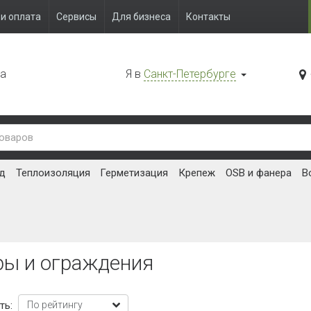
и оплата
Сервисы
Для бизнеса
Контакты
да
Я в
Санкт-Петербурге
д
Теплоизоляция
Герметизация
Крепеж
OSB и фанера
В
ры и ограждения
ть: