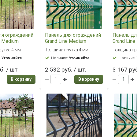
ля ограждений
Панель для ограждений
Панель дл
e Medium
Grand Line Medium
Grand Line
RAL 8017
1,73x2,5 RAL 6005
RAL 6005 
рутка 4 мм
Толщина прутка 4 мм
Толщина пр
ый)
(зеленый)
:
Уточняйте
Наличие:
Уточняйте
Наличие:
б. / шт.
2 532 руб. / шт.
3 167 руб
В корзину
В корзину