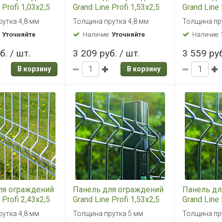
 Profi 1,03x2,5
Grand Line Profi 1,53x2,5
Grand Line 
цинк
цинк
утка 4,8 мм
Толщина прутка 4,8 мм
Толщина пр
:
Уточняйте
Наличие:
Уточняйте
Наличие:
б. / шт.
3 209 руб. / шт.
3 559 руб
В корзину
В корзину
ля ограждений
Панель для ограждений
Панель дл
 Profi 2,43x2,5
Grand Line Profi 1,53x2,5
Grand Line 
RAL 6005 (зеленый)
RAL 6005 
утка 4,8 мм
Толщина прутка 5 мм
Толщина пр