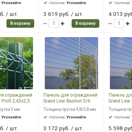
:
Уточняйте
Наличие:
Уточняйте
Наличие:
б. / шт.
3 619 руб. / шт.
4 013 руб
В корзину
В корзину
ля ограждений
Панель для ограждений
Панель дл
 Profi 2,43x2,5
Grand Line Bastion 5/6
Grand Line
 (зеленый)
1,03x2,5 цинк
2,03x2,5 ц
рутка 5 мм
Толщина прутка 4,8/5,8 мм
Толщина пру
:
Уточняйте
Наличие:
Уточняйте
Наличие:
б. / шт.
3 172 руб. / шт.
5 598 руб