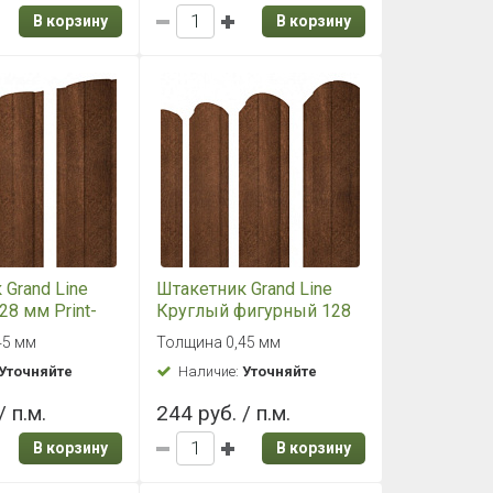
В корзину
В корзину
 Grand Line
Штакетник Grand Line
28 мм Print-
Круглый фигурный 128
5 Antique Dub
мм Print-Double 0,45
45 мм
Толщина 0,45 мм
Antique Dub
Уточняйте
Наличие:
Уточняйте
/ п.м.
244 руб. / п.м.
В корзину
В корзину