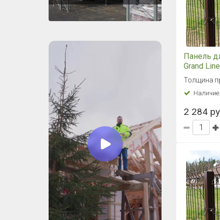
Панель д
Grand Lin
1,53x2,5 
Толщина п
(коричев
Наличие
2 284 ру