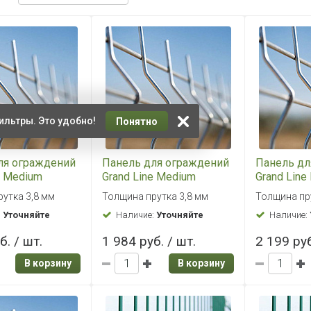
ильтры. Это удобно!
Понятно
ля ограждений
Панель для ограждений
Панель дл
e Medium
Grand Line Medium
Grand Line
цинк
1,53x2,5 цинк
1,73x2,5 ц
утка 3,8 мм
Толщина прутка 3,8 мм
Толщина пр
:
Уточняйте
Наличие:
Уточняйте
Наличие:
б. / шт.
1 984 руб. / шт.
2 199 руб
В корзину
В корзину