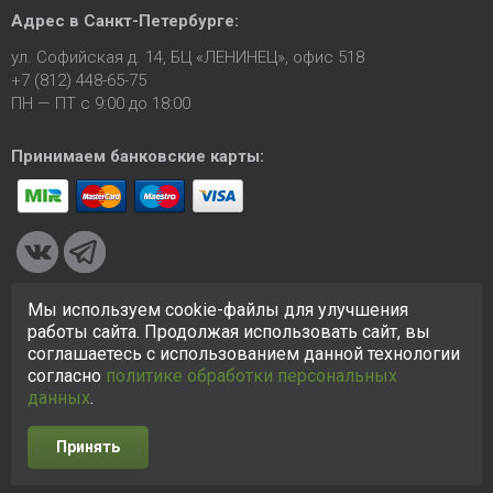
Адрес в
Санкт-Петербурге
:
ул. Софийская д. 14, БЦ «ЛЕНИНЕЦ», офис 518
+7 (812) 448-65-75
ПН — ПТ с 9:00 до 18:00
Принимаем банковские карты:
Мы используем cookie-файлы для улучшения
© 2005-2026 ООО «КСК». Сайт
https://ksk24.ru
создан
работы сайта. Продолжая использовать сайт, вы
исключительно в информационных целях и любая информация
соглашаетесь с использованием данной технологии
на сайте не является публичной офертой.
Политика в
согласно
политике обработки персональных
отношении персональных данных
данных
.
Принять
Разработка сайта