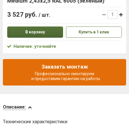
Medium 2,43x2,5 RAL 6005 (зеленый)
3 527 руб.
/ шт.
В корзину
Купить в 1 клик
Наличие: уточняйте
Заказать монтаж
Профессионально смонтируем
и предоставим гарантию на работы
Описание
Описание:
Доставка
Технические характеристики
и оплата