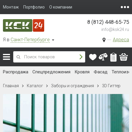
Монтаж
Портфолио
О компании
8 (812) 448-65-75
info@ksk24.ru
Я в
Санкт-Петербурге
Адреса
Распродажа
Спецпредложения
Кровля
Фасад
Теплоизо
Главная
Каталог
Заборы и ограждения
3D Гиттер