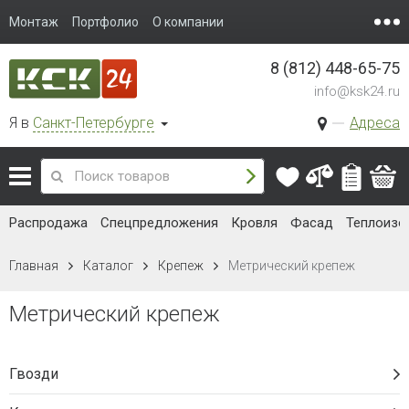
Монтаж
Портфолио
О компании
8 (812) 448-65-75
info@ksk24.ru
Я в
Санкт-Петербурге
Адреса
Распродажа
Спецпредложения
Кровля
Фасад
Теплоизо
Главная
Каталог
Крепеж
Метрический крепеж
Метрический крепеж
Гвозди