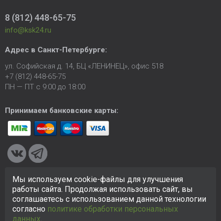
8 (812) 448-65-75
info@ksk24.ru
Адрес в
Санкт-Петербурге
:
ул. Софийская д. 14, БЦ «ЛЕНИНЕЦ», офис 518
+7 (812) 448-65-75
ПН — ПТ с 9:00 до 18:00
Принимаем банковские карты:
Мы используем cookie-файлы для улучшения
© 2005-2026 ООО «КСК». Сайт
https://ksk24.ru
создан
работы сайта. Продолжая использовать сайт, вы
исключительно в информационных целях и любая информация
соглашаетесь с использованием данной технологии
на сайте не является публичной офертой.
Политика в
согласно
политике обработки персональных
отношении персональных данных
данных
.