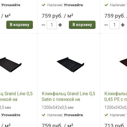
AL 9005
0,5 Satin RAL 8017
0,5 Satin 
0,45 мм
500х1250х0,5 мм
500х1250х0
:
Уточняйте
Наличие:
Уточняйте
Наличие:
 / м²
601 руб. / м²
601 руб. 
В корзину
В корзину
1
2
3
4
5
дущая
я кровля – один из наиболее надежных и долговечных в
вает высокую степень герметичности и отлично смотрит
ь монтажных работ. Современный материал кликфальц п
вая максимально простой и быстрый монтаж фальцевой 
ств.
ц – это стандартные панели, особого профиля со специ
вают быстрое соединение соседних полотен металла с 
ерметичностью узла сопряжения.