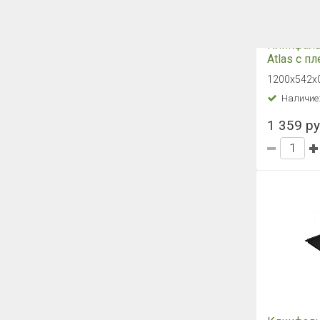
Плоский л
0,45 PE R
500х1250х
Наличие
525 руб.