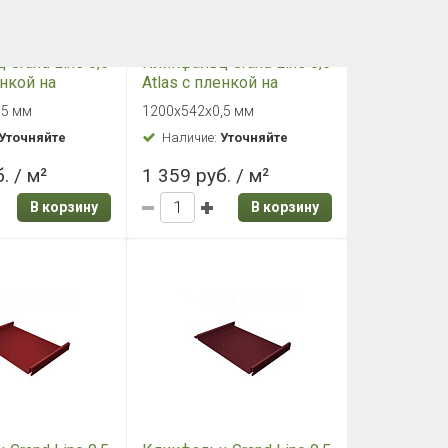
ст Grand Line
Плоский лист Grand Line
L 3009
0,45 PE RAL 3011
,45 мм
500х1250х0,45 мм
Уточняйте
Наличие:
Уточняйте
/ м²
525 руб. / м²
В корзину
В корзину