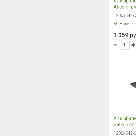
Плоский л
0,45 PE R
500х1250х
Наличие
525 руб.
Плоский л