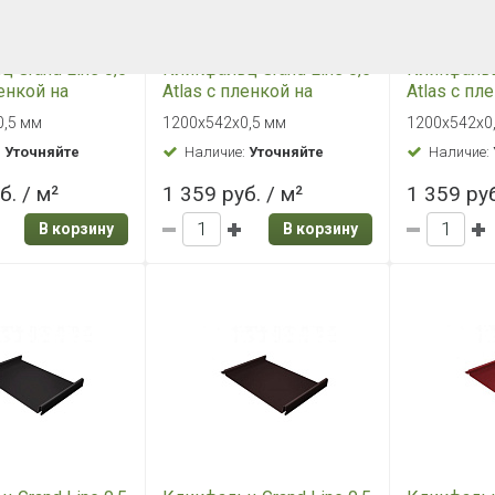
ист Grand Line
Плоский лист Grand Line
Плоский ли
AL 8017
0,45 PE RAL 3005
0,45 PE RA
0,45 мм
500х1250х0,45 мм
500х1250х0
:
Уточняйте
Наличие:
Уточняйте
Наличие:
 / м²
525 руб. / м²
525 руб. 
В корзину
В корзину