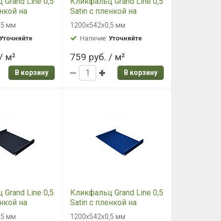
ст Grand Line
Плоский лист Grand Line
L 7004
0,45 PE RAL 7024
,45 мм
500х1250х0,45 мм
Уточняйте
Наличие:
Уточняйте
/ м²
525 руб. / м²
В корзину
В корзину
ст Grand Line
Плоский лист Grand Line