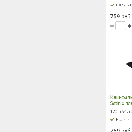
0,45 PE R
500х1250х
Наличие
525 руб.
Преды
Фальцева
обеспечи
сложност
обеспечи
преимуще
Кликфаль
обеспечи
полной г