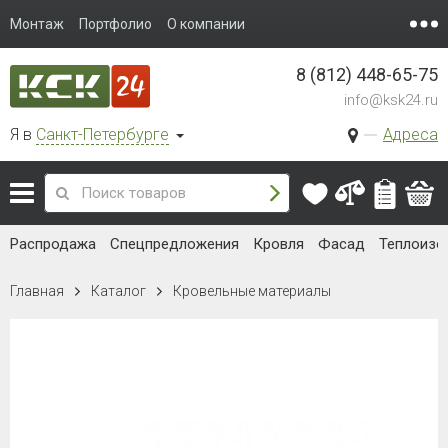
Монтаж
Портфолио
О компании
8 (812) 448-65-75
info@ksk24.ru
Я в
Санкт-Петербурге
Адреса
Распродажа
Спецпредложения
Кровля
Фасад
Теплоизо
Главная
Каталог
Кровельные материалы