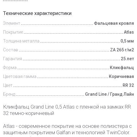
Доставка
Технические характеристики
и оплата
Элемент
Фальцевая кровля
Покрытие
Atlas
Толщина металла
0,5 мм
Состав
ZA 265 г/м2
Гарантия
25 лет
Форма
Кликфальц
Цветовая гамма
Коричневая
Цвет
RR 32
Бренд
Grand Line / Гранд Лайн
Кликфальц Grand Line 0,5 Atlas с пленкой на замках RR
32 темно-коричневый
Atlas - современное покрытие на основе полиэстера с
защитным покрытием Galfan и технологией TwinColor.