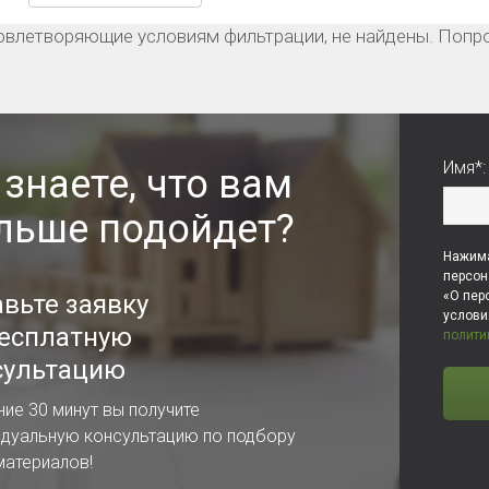
овлетворяющие условиям фильтрации, не найдены. Попро
Имя*:
 знаете, что вам
льше подойдет?
Нажима
персон
«О пер
авьте заявку
услов
бесплатную
полити
сультацию
ние 30 минут вы получите
идуальную консультацию по подбору
материалов!