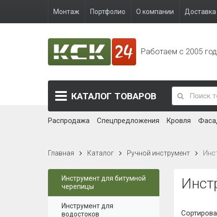
Монтаж
Портфолио
О компании
Доставка 
Работаем с 2005 го
КАТАЛОГ
ТОВАРОВ
Распродажа
Спецпредложения
Кровля
Фаса
Главная
Каталог
Ручной инструмент
Инс
Инструмент для битумной
Инст
черепицы
Инструмент для
Сортирова
водостоков