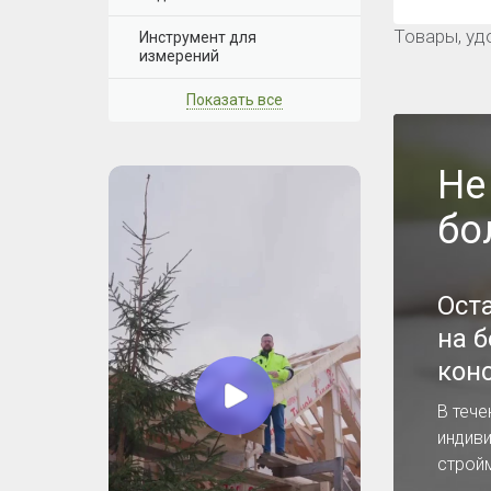
Товары, уд
Инструмент для
измерений
Показать все
Не
бо
Ост
на 
кон
В тече
индив
строй