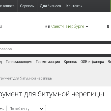
и оплата
Сервисы
Для бизнеса
Контакты
да
Я в
Санкт-Петербурге
д
Теплоизоляция
Герметизация
Крепеж
OSB и фанера
В
трумент для битумной черепицы
румент для битумной черепицы
ть: