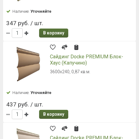
деформации.
Надёжность. Стройматериал может
использоваться в регионах как с предельно
низкими, так и высокими температурами воздуха.
Он не потеряет своих функциональных качеств при
температуре от -50 до +50 градусов.
Долговечность. Срок службы винилового сайдинга
составляет более 50 лет.
Гидрофобность. Строительный материал не
впитывает влагу, поэтому может использоваться в
климатических условиях повышенной влажности.
Стойкость. Виниловый сайдинг устойчив в
изменениям погодных условий. Он не подвержен
возникновению ржавчины и гнили.
Простота в уходе. Строительный материал можно
мыть обычной водой с порошком или мылом.