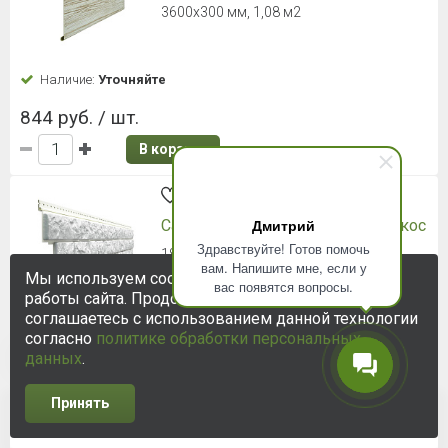
8 (812) 448-65-75
info@ksk24.ru
Адрес в
Санкт-Петербурге
:
ул. Софийская д. 14, БЦ «ЛЕНИНЕЦ», офис 518
+7 (812) 448-65-75
ПН — ПТ с 9:00 до 18:00
Дмитрий
Принимаем банковские карты:
Здравствуйте! Готов помочь
вам. Напишите мне, если у
Мы используем cookie-файлы для улучшения
вас появятся вопросы.
работы сайта. Продолжая использовать сайт, вы
соглашаетесь с использованием данной технологии
согласно
политике обработки персональных
данных
.
© 2005-2026 ООО «КСК». Сайт
https://ksk24.ru
создан
Принять
исключительно в информационных целях и любая информация
на сайте не является публичной офертой.
Политика в
отношении персональных данных