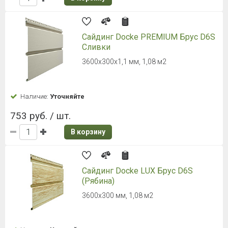
В течение 30 минут вы получите индивидуальную
консультацию по подбору стройматериалов!
Имя*:
Телефон*:
Нажимая кнопку, я даю свое согласие на обработку моих
персональных данных в соответствии с законом № 152-ФЗ
«О персональных данных» от 27.07.2006 и принимаю условия
пользовательского соглашения
, а также условия
политики обработки
персональных данных
.
ОТПРАВИТЬ