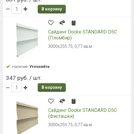
1
2
3
4
5
6
7
Виниловый сайдинг – это качественный отделочный
материал, завоевавший большую популярность среди
профессиональных строителей и владельцев частных
домов. Чаще всего он применяется в возведении
частных домов и позволяет придать им благородный
и красивый внешний вид.
Преимущества винилового сайдинга для
наружной отделки фасада
Комфорт в использовании. Строительный материал
может быть установлен на любую постройку.
Процесс монтажа прост и не требует
дополнительных знаний и навыков.
Малый вес. Вес винилового сайдинга для
отделочных работ очень мал – он не утяжелит
конструкцию здания и не приведёт к её