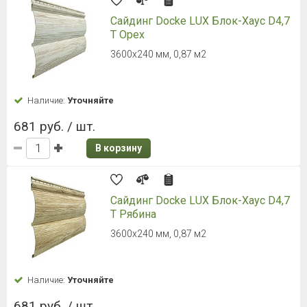
Сайдинг ТЕХНОНИКОЛЬ Блок Хаус
мимоза, 3м
3000 мм х 243 мм, 0.73 м²
Наличие:
Уточняйте
365 руб. / шт.
В корзину
НОВИНКА
Сайдинг Docke LUX BERGART
Табачный
1809х285х1,2 мм., 0,52 м2
Наличие:
Уточняйте
524 руб. / шт.
В корзину