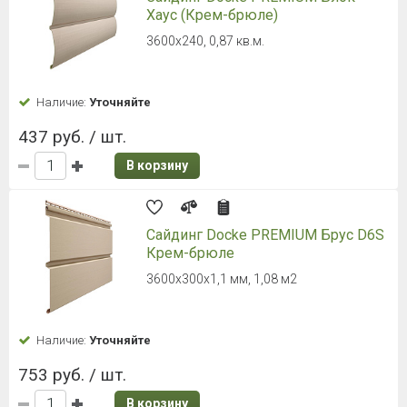
Где можно приобрести виниловый сайдинг для
фасадных работ?
Компания «КСК24» является дистрибьютором
ведущих отечественных и зарубежных производителей
отделочных материалов. В нашем интернет-магазине
Вы можете купить виниловый сайдинг для наружной
отделки фасада дома по самым выгодным ценам с
доставкой по Санкт-Петербургу и Ленинградской
области.
Не знаете, что вам больше
подойдет?
Оставьте заявку на бесплатную
консультацию