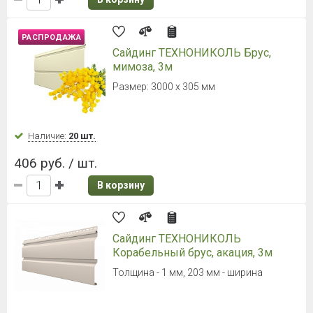
В корзину
Сайдинг Timberblock (Тимбер-
Блок) серия "Планкен" Угольный
3000х240 мм (площадь 0,72 м.кв)
Наличие:
Уточняйте
698 руб. / шт.
В корзину
Сайдинг ТЕХНОНИКОЛЬ Блок
Хаус, вереск, 3 м
3000 мм х 243 мм, 0.73 м²