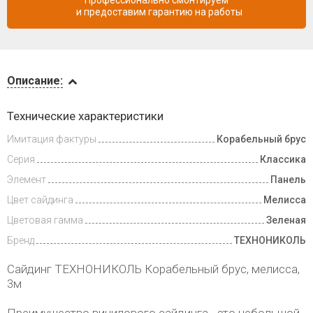
Профессионально смонтируем
и предоставим гарантию на работы
Описание
Описание:
Доставка
Технические характеристики
и оплата
Имитация фактуры
Корабельный брус
Серия
Классика
Элемент
Панель
Цвет сайдинга
Мелисса
Цветовая гамма
Зеленая
Бренд
ТЕХНОНИКОЛЬ
Сайдинг ТЕХНОНИКОЛЬ Корабельный брус, мелисса,
3м